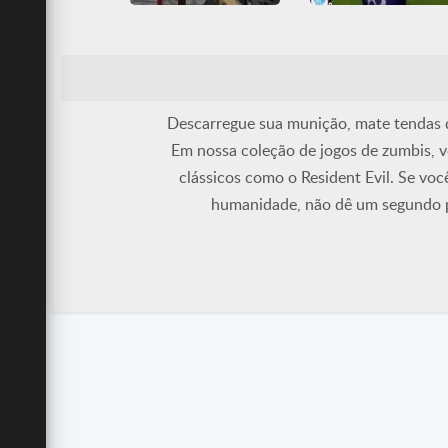
Zombs Arena 3D Survival
Bowling of the Dea
All
Arena
HTML5
All
Boliche
Divertidos
Jogos IO
Luta
HTML5
Skate
WebGL
Minecraft
Multiplayer
Zumbis
Tiro
WebGL
Zumbis
Descarregue sua munição, mate tendas d
Em nossa coleção de jogos de zumbis, v
clássicos como o Resident Evil. Se voc
humanidade, não dê um segundo p