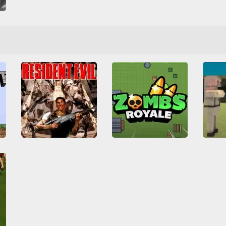
s
a
Resident Evil
Zombs Royale io
3D
All
Arcade Classics
All
Battle Royale
3D
Horror
PlayStation
HTML5
Jogos IO
Luta
Multipla
Sobrevivência
Tiro
Multiplayer
Tiro
Violentos
Zumbis
Zumbis