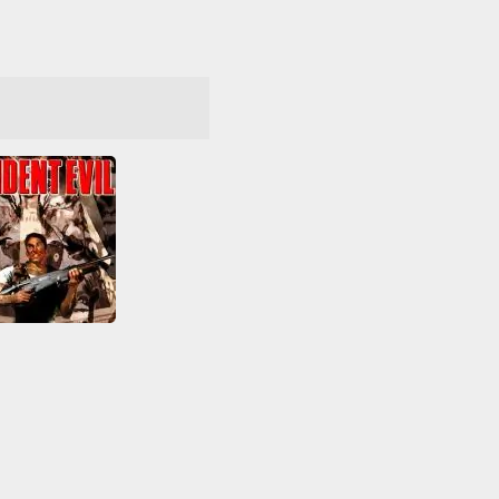
sident Evil
All
Arcade Classics
or
PlayStation
vivência
Tiro
entos
Zumbis