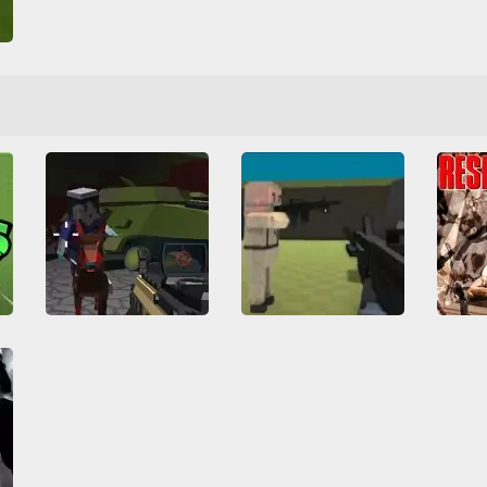
d
Zombs Arena 3D Survival
Re
CrimnWars
All
Arena
HTML5
3D
3D
All
HTML5
a
Jogos IO
Luta
Horr
Multiplayer
Tiro
WebGL
Minecraft
Multiplayer
Sobre
Zumbis
Tiro
WebGL
Zumbis
Viol