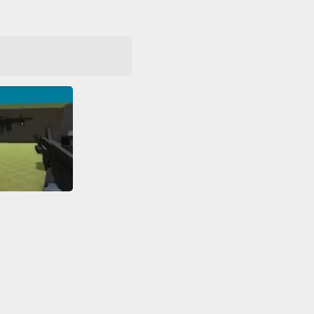
CrimnWars
All
HTML5
yer
Tiro
WebGL
Zumbis