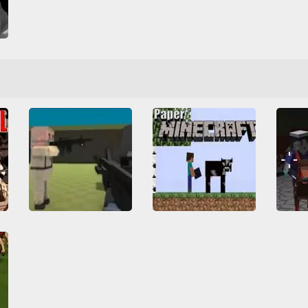
s
a
Paper Minecraft
CrimnWars
s
All
Collection
All
3D
All
HTML5
Construção
Friv
Jog
Multiplayer
Tiro
WebGL
Friv Games
HTML5
Minecr
Zumbis
Juegos Friv
Minecraft
Tiro
Sobrevivência
Zumbis