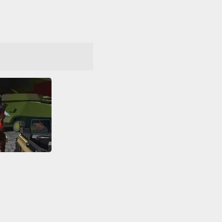
Zombs Arena 3D Survival
Arena
HTML5
os IO
Luta
aft
Multiplayer
WebGL
Zumbis