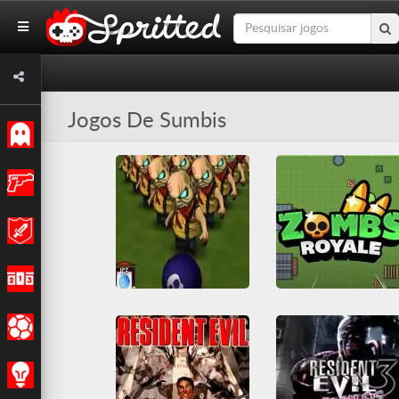
Jogos De Sumbis
Clássicos
Açao
Aventura
Corridas
Zombs Royale io
Bowling of the Dead
Esportes
All
Battle Royale
All
Boliche
Divertidos
HTML5
Jogos IO
Lut
HTML5
Skate
WebGL
Multiplayer
Tiro
Zumbis
Estratégia
Zumbis