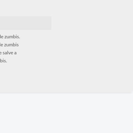
de zumbis.
de zumbis
 salve a
bis.