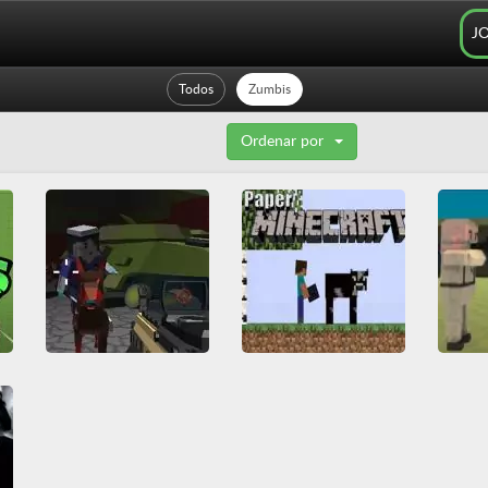
J
Todos
Zumbis
Ordenar por
Zombs Arena 3D Survival
Paper Minecraft
All
Arena
HTML5
All
Collection
3D
a
Jogos IO
Luta
Construção
Friv
Multipla
Minecraft
Multiplayer
Friv Games
HTML5
Tiro
WebGL
Zumbis
Juegos Friv
Minecraft
Sobrevivência
Zumbis