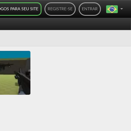
OGOS PARA SEU SITE
REGISTRE-SE
ENTRAR
CrimnWars
All
HTML5
yer
Tiro
WebGL
Zumbis