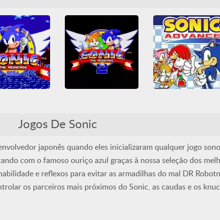
aformas
Sega
Plataformas
Sega
Game Boy Advance
Sonic
Sonic
Plataformas
Sonic
 The Hedgehog
Sonic the Hedgehog 2
Sonic Advance
enesis
Mega Drive
All
Genesis
Mega Drive
All
Arcade Classics
Jogos De Sonic
aformas
Sega
Plataformas
Sega
Game Boy Advance
Sonic
Sonic
Plataformas
Sonic
volvedor japonês quando eles inicializaram qualquer jogo son
cando com o famoso ouriço azul graças à nossa seleção dos melh
habilidade e reflexos para evitar as armadilhas do mal DR Robotn
rolar os parceiros mais próximos do Sonic, as caudas e os knuc