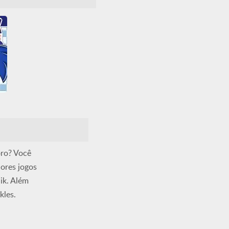
oro? Você
ores jogos
ik. Além
kles.