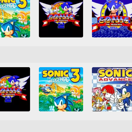
Sonic The Hedgehog 3
Sonic the Hedgehog 2
Sonic The Hedgeh
enesis
Mega Drive
All
Genesis
Mega Drive
All
Genesis
Mega Dri
aformas
Sega
Plataformas
Sega
Plataformas
Sega
Sonic
Sonic
Sonic
the Hedgehog 2
Sonic The Hedgehog 3
Sonic Advance
enesis
Mega Drive
All
Genesis
Mega Drive
All
Arcade Classics