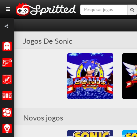
Jogos De Sonic
Clássicos
Açao
Aventura
Corridas
Sonic The Hedgehog
Sonic 
Esportes
Novos jogos
All
Genesis
Mega Drive
All
G
Plataformas
Sega
Plat
Sonic
Estratégia