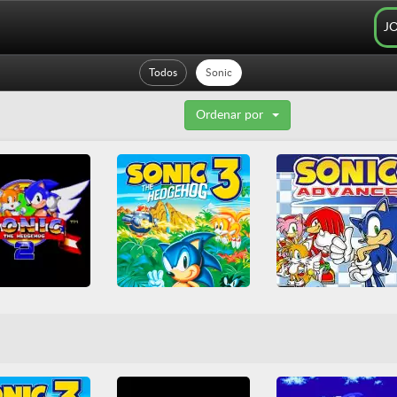
J
Todos
Sonic
Ordenar por
the Hedgehog 2
Sonic The Hedgehog 3
Sonic Advance
enesis
Mega Drive
All
Genesis
Mega Drive
All
Arcade Classics
aformas
Sega
Plataformas
Sega
Game Boy Advance
Sonic
Sonic
Plataformas
Sonic