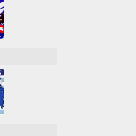
og
ve