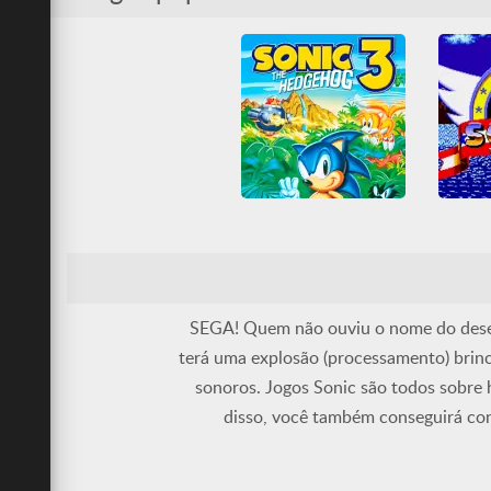
Plataformas
Sega
Plat
Sonic
Sonic The Hedgehog 3
Sonic
All
Genesis
Mega Drive
All
G
Plataformas
Sega
Plat
Sonic
SEGA! Quem não ouviu o nome do desen
terá uma explosão (processamento) brin
sonoros. Jogos Sonic são todos sobre 
disso, você também conseguirá cont