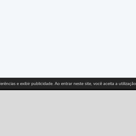
erências e exibir publicidade. Ao entrar neste site, você aceita a utilizaçã
ue-nos e fique por dentro das últimas novidades de Spri
Pinterest
YouTube
Categories