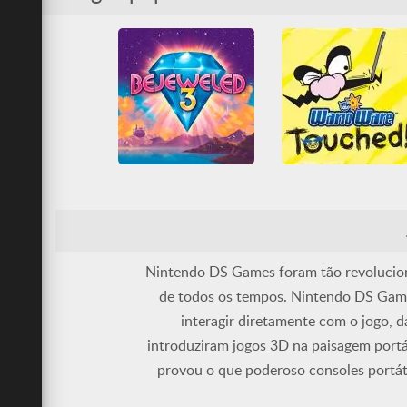
Divertidos
Habilidade
Nintendo
Nintendo DS
Mario Bros
Nintendo
Tetris
Nintendo DS
WarioWare: Touche
Bejeweled 3
All
Arcade Classics
Divertidos
Habilidade
Lógica
Nintendo
Mario Bros
Nintendo
Nintendo DS
Nintendo DS
Nintendo DS Games foram tão revolucion
de todos os tempos. Nintendo DS Games
interagir diretamente com o jogo, d
introduziram jogos 3D na paisagem port
provou o que poderoso consoles portát