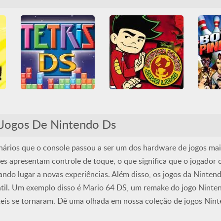
Lut
Lógica
Nintendo
Habilidade
Nintendo
Nintend
Nintendo DS
Nintendo DS
Plat
d!
American Dragon - Jake Long - Attack Of The Dark D
Tetris DS
3D
Casual
Game Boy
All
Arcade Classics
3D
Jogos De Nintendo Ds
Luta
Nintendo
Nintendo
Nintendo DS
Habili
Nintendo DS
Obstáculos
Tetris
Plataformas
RPG
ários que o console passou a ser um dos hardware de jogos mai
 apresentam controle de toque, o que significa que o jogador
ando lugar a novas experiências. Além disso, os jogos da Ninten
átil. Um exemplo disso é Mario 64 DS, um remake do jogo Ninte
eis se tornaram. Dê uma olhada em nossa coleção de jogos Nin