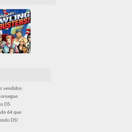
a
Nintendo
o DS
Obstáculos
aformas
RPG
AMF Bowling Pinbusters!
Boliche
Casual
dade
Nintendo
Nintendo DS
s vendidos
 consegue
do DS
ndo 64 que
tendo DS!