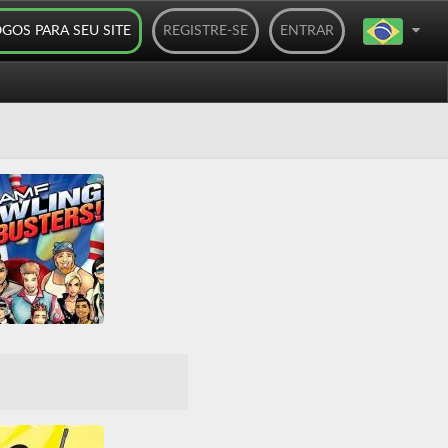
OGOS PARA SEU SITE
REGISTRE-SE
ENTRAR
AMF Bowling Pinbusters!
Boliche
Casual
dade
Nintendo
Nintendo DS