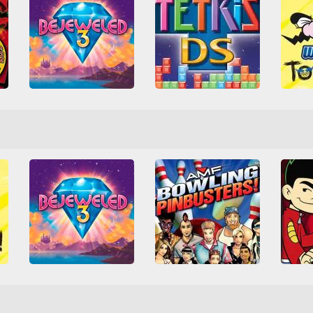
gon - Jake Long - Attack Of The Dark D
Wario
Tetris DS
Bejeweled 3
All
All
Arcade Classics
Diverti
Lógica
Nintendo
Nintendo
Nintendo DS
Mario 
Nintendo DS
Tetris
d!
AMF Bowling Pinbusters!
Bejeweled 3
3D
C
3D
Boliche
Casual