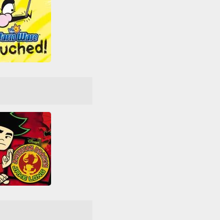
Ware: Touched!
Arcade Classics
dos
Habilidade
Bros
Nintendo
Nintendo DS
American Dragon - Jake Long - Attack Of The Dark D
asual
Game Boy