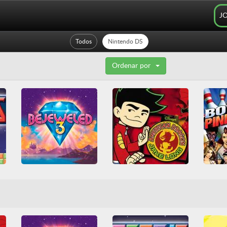
J
Todos
Nintendo DS
Ordenar por
American Dragon - Jake Long - Attack Of The Dark D
Bejeweled 3
3D
Casual
Game Boy
3D
Luta
Nintendo
Lógica
Nintendo
Habili
Nintendo DS
Obstáculos
Nintendo DS
Plataformas
RPG