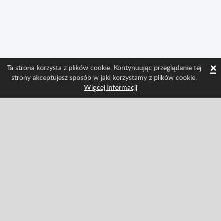
×
Ta strona korzysta z plików cookie. Kontynuując przeglądanie tej
strony akceptujesz sposób w jaki korzystamy z plików cookie.
Więcej informacji
Śledź nas i bądź na bieżąco ze wszystkimi
nowościami w Spritted
Facebook
Twitter
Pinterest
YouTube
Tiktok
Instagram