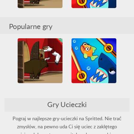
Save the Fish
Power Pamplona
Popularne gry
Arcade
HTML5
Friv
Friv Games
HTML5
Logiczne
Przeszkody
Przeszkody
Ucieczka
Rekreacyjne
Ucieczka
WebGL
Zabawne
Zbieranie
Save the Fish
Power Pamplona
Arcade
HTML5
Friv
Friv Games
HTML5
Gry Ucieczki
Logiczne
Przeszkody
Przeszkody
Ucieczka
Rekreacyjne
Ucieczka
WebGL
Zabawne
Zbieranie
Pograj w najlepsze gry-ucieczki na Spritted. Nie trać
zmysłów, na pewno uda Ci się uciec z zaklętego