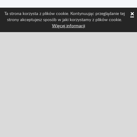
×
Ta strona korzysta z plików cookie. Kontynuując przeglądanie tej
strony akceptujesz sposób w jaki korzystamy z plików cookie.
Więcej informacji
Śledź nas i bądź na bieżąco ze wszystkimi
nowościami w Spritted
Facebook
Twitter
Pinterest
YouTube
Tiktok
Instagram
Categories
Akcja
Klasyczne
Przygodowe