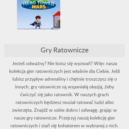
Wszystkie
Zbieranie
Wszystkie
Hero Tower Wars
Gry Ratownicze
Bitwa
HTML5
Logiczne
Ratownicze
WebGL
Jesteś odważny? Nie boisz się wyzwań? Więc nasza
kolekcja gier ratowniczych jest właśnie dla Ciebie. Jeśli
lubisz przypływ adrenaliny i chętnie troszczysz się o
innych, gry ratownicze są wspaniałą okazją, żeby
ćwiczyć się jako ratownik. W naszych grach
ratowniczych będziesz musiał ratować ludzi albo
zwierzęta. Znajdź w sobie dobro i odwagę, grając w
nasze gry ratownicze. Przejrzyj naszą kolekcję gier
ratowniczych i stań się bohaterem w wybranej z nich.