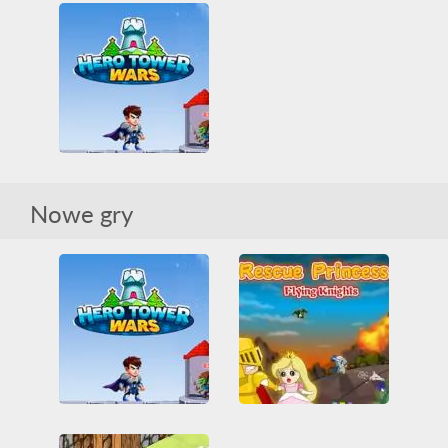
Cube Ninja
Rescue Princess 2
HTML5
Ninja
2 Osoby
Księżniczki
Ratownicze
Walka
Ratownicze
Skakanie
Wszystkie
Zbieranie
Wszystkie
Hero Tower Wars
Nowe gry
Bitwa
HTML5
Logiczne
Ratownicze
WebGL
Rescue Princess 2