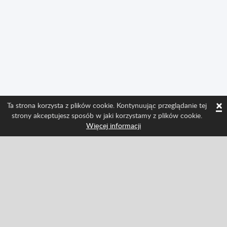
×
Ta strona korzysta z plików cookie. Kontynuując przeglądanie tej
strony akceptujesz sposób w jaki korzystamy z plików cookie.
Więcej informacji
Śledź nas i bądź na bieżąco ze wszystkimi
nowościami w Spritted
Facebook
Twitter
Pinterest
YouTube