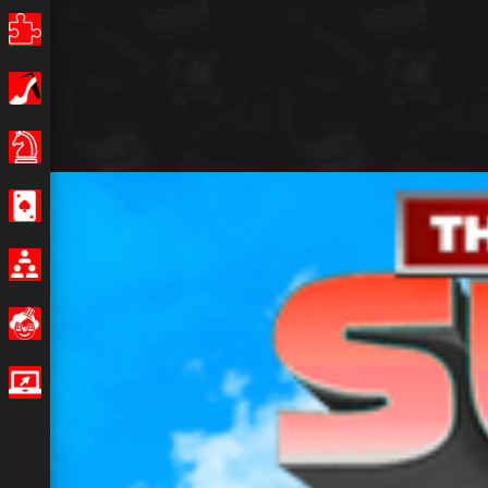
Puzzle
Dziewczęce
Planszowe
Kasyno
Multiplayer
Zabawne
Gry io