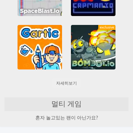
spaceblast.io
exclusive
Capman.io
All
IO 게임
MMO
All
IO 게임
MMO
Shoot em up
기술
멀티 플레이어
아케이드
멀티 플레이어
아케이드
음악
팩맨
평상복
전쟁
촬영
Bombot.io
자세히보기
Gartic
All
IO 게임
MMO
All
IO 게임
MMO
멀티 플레이어
아케이드
교육적인
멀티 플레이어
전쟁
평상복
멀티 게임
혼자 놀고있는 팬이 아닌가요?