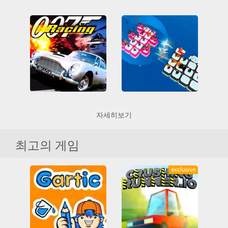
SuperTripLand
Beyblade: Let it Rip!
3D
Friv
Friv Games
3D
멀티 플레이어
HTML5
기술
아케이드
전투
투기장
멀티 플레이어
무기
플레이 스테이션
배틀 로얄
이상한
촬영
투기장
007 Racing
War Sea
자세히보기
3D
두 선수
3D
HTML5
멀티 플레이어
무기
멀티 플레이어
멸하다
장애물
차
카 레이싱
전투
촬영
투기장
최고의 게임
플레이 스테이션
활착
exclusive