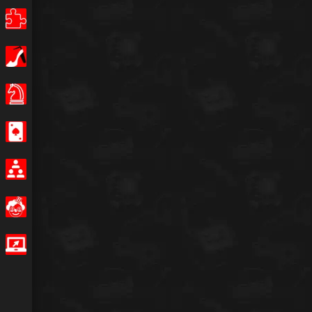
퍼즐
소녀
보드 게임
카지노
멀티 플레이어
이상한
IO 게임