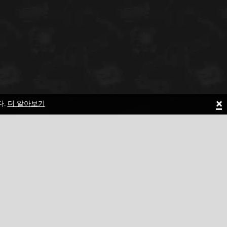
×
다.
더 알아보기