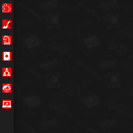
퍼즐
소녀
보드 게임
카지노
멀티 플레이어
이상한
IO 게임