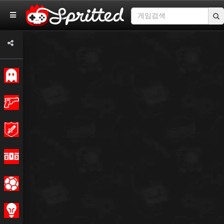
권위 있는
동작
모험
경마
스포츠의
전략