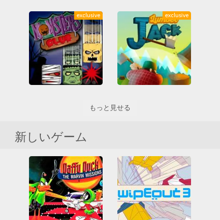
Sweet Crusher
Ride the Virus
exclusive
exclusive
All
Friv
Friv Games
All
Friv
Friv Games
Juegos Friv
Juegos Friv
Unblocked Games
Unblocked Games
Unblocked Games 66
Unblocked Games 66
おもしろいです
アーケード
おもしろいです
カジュアル
カジュアル
スキル
Monsters Club
Lumber Jack
もっと見せる
All
Friv
Friv Games
All
Friv
Friv Games
Juegos Friv
Juegos Friv
Unblocked Games
Unblocked Games
新しいゲーム
Unblocked Games 66
Unblocked Games 66
おもしろいです
カジュアル
おもしろいです
カジュアル
テトリス
スキル