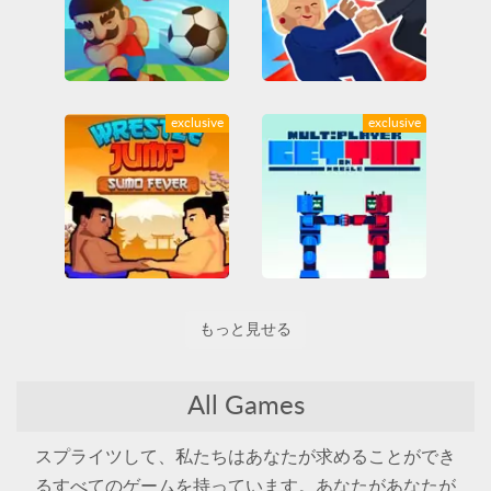
Soccer Physics Mobile
Trump on Top
exclusive
exclusive
All
Friv
Friv Games
All
Friv
Friv Games
Juegos Friv
Juegos Friv
Unblocked Games
Unblocked Games
Unblocked Games 66
Unblocked Games 66
おもしろいです
サッカー
ファイティング
物理
Wrestle Jump: Sumo Fever
Get on Top Mobile
もっと見せる
All
Friv
Friv Games
All
Friv
Friv Games
Juegos Friv
Juegos Friv
Unblocked Games
Unblocked Games
Unblocked Games 66
Unblocked Games 66
All Games
スキル
ファイティング
ファイティング
スプライツして、私たちはあなたが求めることができ
るすべてのゲームを持っています。あなたがあなたが