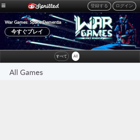
登録する
ログイン
War Games: Space Dementia
Get on Top Mobile
今すぐプレイ
今すぐプレイ
すべて
All
All Games