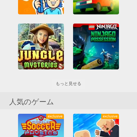
Crushin Runner
Gartic
All
IOゲーム
MMO
All
IOゲーム
MMO
アーケード
カジュアル
マルチプレイ
教育の
マルチプレイ
Lego Ninjago Possession
もっと見せる
All
スキル
Jungle Mysteries
ファイティング
レゴ
All
忍者
人気のゲーム
exclusive
exclusive