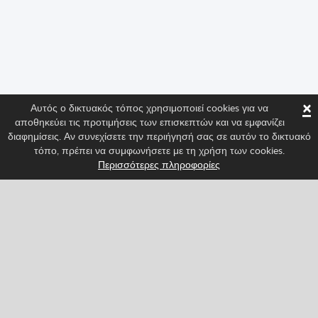
×
Αυτός ο δικτυακός τόπος χρησιμοποιεί cookies για να
αποθηκεύει τις προτιμήσεις των επισκεπτών και να εμφανίζει
διαφημίσεις. Αν συνεχίσετε την περιήγησή σας σε αυτόν το δικτυακό
τόπο, πρέπει να συμφωνήσετε με τη χρήση των cookies.
Περισσότερες πληροφορίες
Ακολούθησέ μας για να είσαι πάντα ενημερωμένος/η
για τα πιο καινούρια χαρακτηριστικά του Spritted!
Facebook
Twitter
Pinterest
YouTube