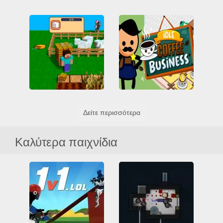
Mini Survival
Hexotopia
3D
HTML5
RPG
3D
Casual
Friv
Αστεία
Εμπόδιο
Friv Games
HTML5
Επιβίωση
Κτίριο
Όλα
Αστεία
Εξομοίωση
Συλλογή
Κτίριο
Σύνδεση
Δείτε περισσότερα
Cube Craft
Idle Coffee Business
Casual
HTML5
HTML5
Αναβάθμιση
Επιβίωση
Κτίριο
Κτίριο
Καλύτερα παιχνίδια