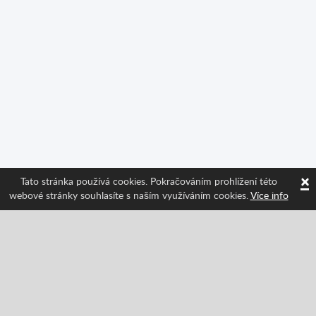
×
Tato stránka používá cookies. Pokračováním prohlížení této
webové stránky souhlasíte s naším využíváním cookies.
Více info
Sledujte nás a získávejte informace o nejnovějších
funkcích Spritted!
Facebook
Twitter