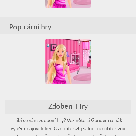
Populární hry
Decorate Barbies Bedroom
All
Barbie
Zdobení
Zdobení Hry
Decorate Barbies Bedroom
All
Barbie
Zdobení
Líbí se vám zdobení hry? Vezměte si Gander na náš
výběr údajných her. Ozdobte svůj salon, ozdobte svou