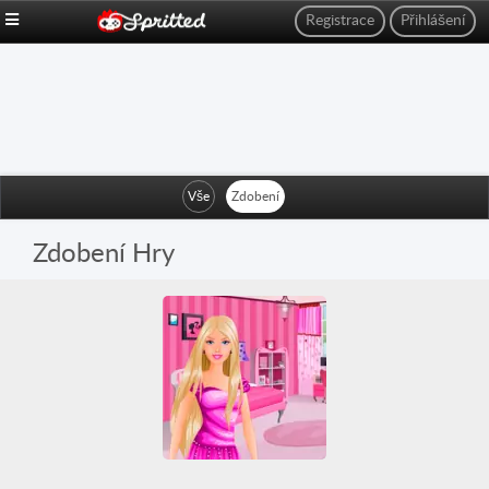
Registrace
Přihlášení
Vše
Zdobení
Zdobení Hry