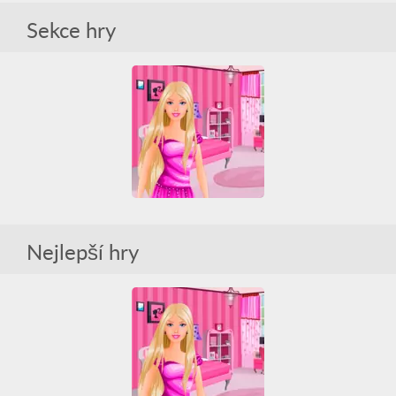
Sekce hry
Decorate Barbies Bedroom
All
Barbie
Zdobení
Nejlepší hry
Decorate Barbies Bedroom
All
Barbie
Zdobení