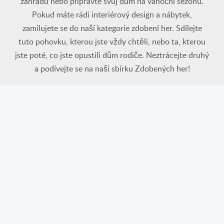
zahradu nebo připravte svůj dům na vánoční sezónu.
Pokud máte rádi interiérový design a nábytek,
zamilujete se do naší kategorie zdobení her. Sdílejte
tuto pohovku, kterou jste vždy chtěli, nebo ta, kterou
jste poté, co jste opustili dům rodiče. Neztrácejte druhý
a podívejte se na naši sbírku Zdobených her!