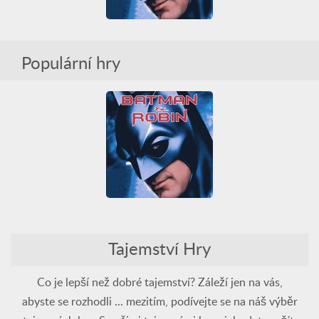
Batman & Robin
Populární hry
3D
Auto
Bitva
PlayStation
RPG
Tajemství
Batman & Robin
3D
Auto
Bitva
Tajemství Hry
PlayStation
RPG
Tajemství
Co je lepší než dobré tajemství? Záleží jen na vás,
abyste se rozhodli ... mezitím, podívejte se na náš výběr