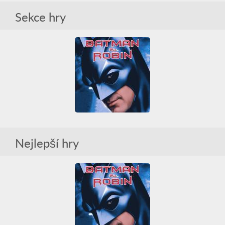
Batman & Robin
Sekce hry
3D
Auto
Bitva
PlayStation
RPG
Tajemství
Batman & Robin
Nejlepší hry
3D
Auto
Bitva
PlayStation
RPG
Tajemství