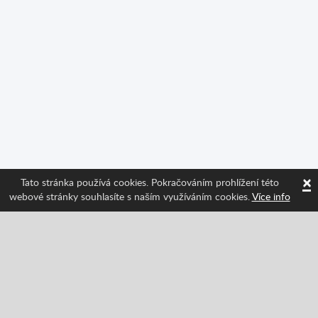
×
Tato stránka používá cookies. Pokračováním prohlížení této
webové stránky souhlasíte s naším využíváním cookies.
Více info
Sledujte nás a získávejte informace o nejnovějších
funkcích Spritted!
Facebook
Twitter