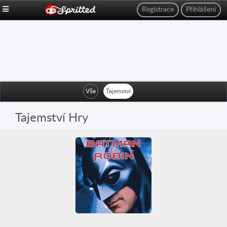
Registrace
Přihlášení
Vše
Tajemství
Tajemství Hry