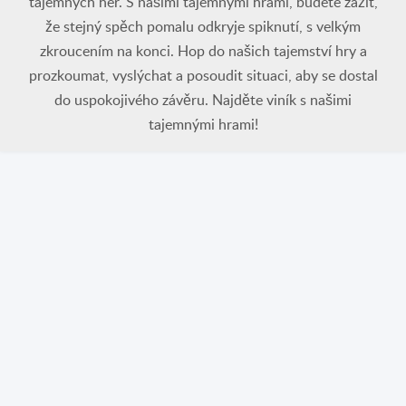
tajemných her. S našimi tajemnými hrami, budete zažít,
že stejný spěch pomalu odkryje spiknutí, s velkým
zkroucením na konci. Hop do našich tajemství hry a
prozkoumat, vyslýchat a posoudit situaci, aby se dostal
do uspokojivého závěru. Najděte viník s našimi
tajemnými hrami!