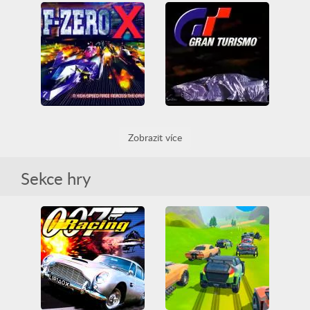
Happy Wheels Racing Movie Cars
Crash Team Racing
All
Auto
Auto závodní
Friv
Friv Games
All
Auto závodní
Kart
Juegos Friv
Legrační
Legrační
PlayStation
Unblocked Games
Unblocked Games 66
F-Zero X
Gran Turismo
Zobrazit více
3D
All
Auto
3D
All
Auto
Auto závodní
Nintendo
Auto závodní
PlayStation
Nintendo 64
Rally
Sekce hry