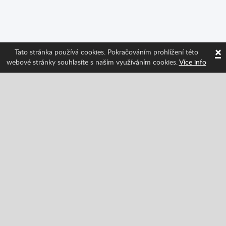
×
Tato stránka používá cookies. Pokračováním prohlížení této
webové stránky souhlasíte s naším využíváním cookies.
Více info
Sledujte nás a získávejte informace o nejnovějších
funkcích Spritted!
Facebook
Twitter
Pinterest
YouTube
Tiktok
Instagram
Categories