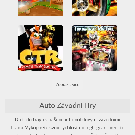
Happy Wheels Racing Movie Cars
Need For Speed Underground 2
All
Auto
Auto závodní
Friv
Friv Games
3D
Auto
Auto závodní
Juegos Friv
Legrační
Game Boy
Unblocked Games
Unblocked Games 66
Twisted Metal
Zobrazit více
Crash Team Racing
3D
All
Auto
Auto závodní
Bitva
All
Auto závodní
Kart
Násilný
PlayStation
Legrační
PlayStation
Zbraně
Zničit
Auto Závodní Hry
Drift do frayu s našimi automobilovými závodními
hrami. Vykopněte svou rychlost do high-gear - není to