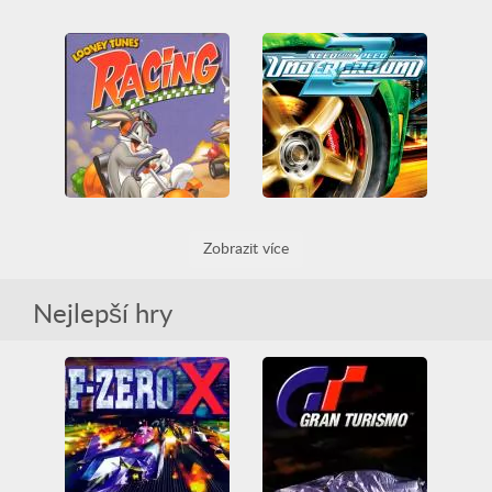
007 Racing
Epic Racing
3D
Auto
Auto závodní
Dva-hráči
Multiplayer
3D
Auto
Auto závodní
PlayStation
Překážka
Casual
Překážka
Zbraně
Zobrazit více
Looney Tunes Racing
Need For Speed Underground 2
Auto
Auto závodní
3D
Auto
Auto závodní
Legrační
PlayStation
Game Boy
Nejlepší hry