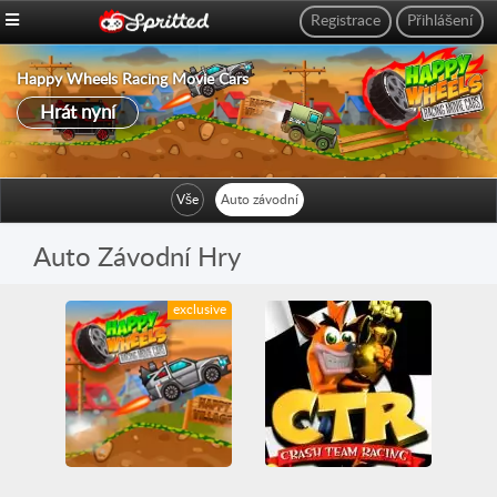
Registrace
Přihlášení
Happy Wheels Racing Movie Cars
Hrát nyní
Vše
Auto závodní
Auto Závodní Hry
exclusive