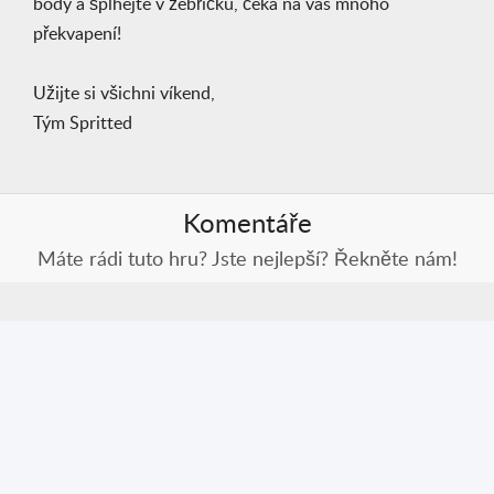
body a šplhejte v žebříčku, čeká na vás mnoho
překvapení!
Užijte si všichni víkend,
Tým Spritted
Komentáře
Máte rádi tuto hru? Jste nejlepší? Řekněte nám!