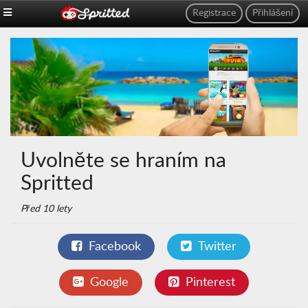
Registrace
Přihlášení
Uvolněte se hraním na
Spritted
Před 10 lety
Facebook
Twitter
Google
Pinterest