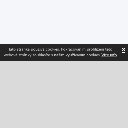
×
Tato stránka používá cookies. Pokračováním prohlížení této
webové stránky souhlasíte s naším využíváním cookies.
Více info
Sledujte nás a získávejte informace o nejnovějších
funkcích Spritted!
Facebook
Twitter
Pinterest
YouTube
Tiktok
Instagram