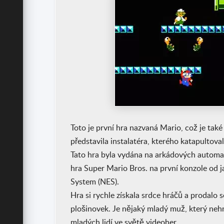
Toto je první hra nazvaná Mario, což je tak
představila instalatéra, kterého katapultoval
Tato hra byla vydána na arkádových automate
hra Super Mario Bros. na první konzole od 
System (NES).
Hra si rychle získala srdce hráčů a prodalo s
plošinovek. Je nějaký mladý muž, který nehr
mladých lidí ve světě videoher.