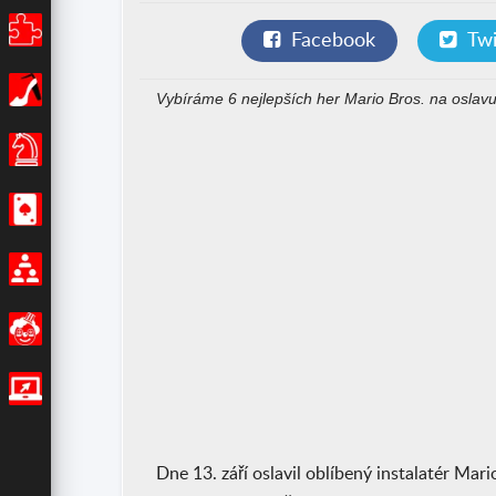
Puzzle
Facebook
Twi
Dívky
Vybíráme 6 nejlepších her Mario Bros. na oslavu 
Stolní hry
Kasino
Multiplayer
Legrační
IO hry
Dne 13. září oslavil oblíbený instalatér Mar