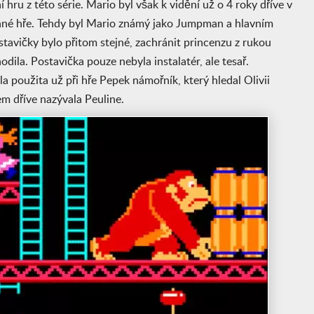
hru z této série. Mario byl však k vidění už o 4 roky dříve v
nné hře. Tehdy byl Mario známý jako Jumpman a hlavním
tavičky bylo přitom stejné, zachránit princenzu z rukou
odila. Postavička pouze nebyla instalatér, ale tesař.
a použita už při hře Pepek námořník, který hledal Olivii
m dříve nazývala Peuline.