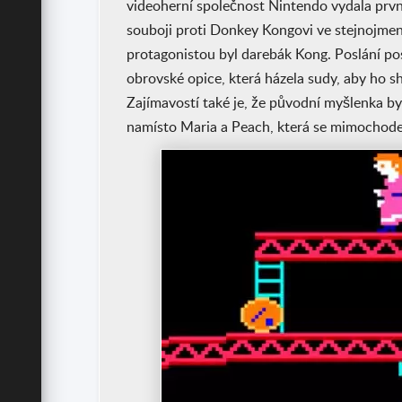
videoherní společnost Nintendo vydala první 
souboji proti Donkey Kongovi ve stejnojme
protagonistou byl darebák Kong. Poslání pos
obrovské opice, která házela sudy, aby ho sh
Zajímavostí také je, že původní myšlenka byl
namísto Maria a Peach, která se mimochode