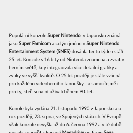
Populární konzole
Super Nintendo
, v Japonsku známá
jako
Super Famicom
a celým jménem
Super Nintendo
Entertainment System (SNES)
dosáhla tento týden stáří
25 let. Konzole s 16 bity od Nintenda znamenala zvrat v
herním světě, kdy integraovala více detailní grafiky a
zvuky ve vyšší kvalitě. O 25 let později je stále vzácná
pro každého videoherního fanoušky - a samozřejmě i
pro ty, kteří si na ní užívali během 90. let.
Konole byla vydána 21. listopadu 1990 v Japonsku a o
rok později, 23. srpna, ve Spojených státech. V Evropě
však konzole nevyšla až do 6. června 1992 a v té době
musela soupeřit s konzolí
Megadrive
od firmy
Sega
.