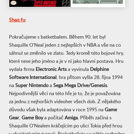
Shaq fu
:
Pokračujeme s batketbalem. Během 90. let byl
Shaquille O’Neal jeden z nejlepších v NBA a vše na co
sáhnul se změnilo ve zlato. Tedy kromě této bojové hry,
které nese jeho jméno a je v ní jako hlavní postava. Hru
vydala firma
Electronic Arts
a vyvinula
Delphine
Software International
, hra přitom vyšla 28. října 1994
na
Super Nintendo
a
Sega Mega Drive/Genesis
.
Nejpodivnější věcí na této hře je to, že je považována
za jednu z nejhorších videoher všech dob. Z nějakého
důvodu však byla adaptována v roce 1995 na
Game
Gear
,
Game Boy
a počítač
Amiga
. Příběh začíná s
Shaquille O’Nealem kráčejícím po ulici Tokia před hrou
v charitativním turnaji. Basketbalista se náhle rozhodne