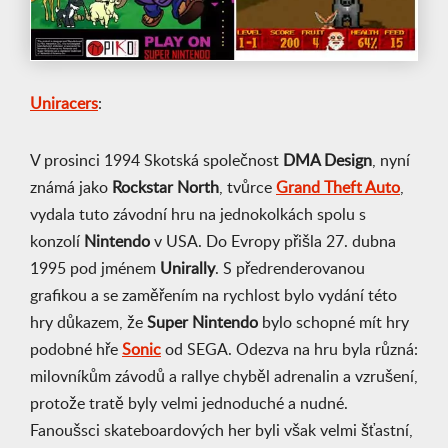
Uniracers
:
V prosinci 1994 Skotská společnost
DMA Design
, nyní
známá jako
Rockstar North
, tvůrce
Grand Theft Auto
,
vydala tuto závodní hru na jednokolkách spolu s
konzolí
Nintendo
v USA. Do Evropy přišla 27. dubna
1995 pod jménem
Unirally
. S předrenderovanou
grafikou a se zaměřením na rychlost bylo vydání této
hry důkazem, že
Super Nintendo
bylo schopné mít hry
podobné hře
Sonic
od SEGA. Odezva na hru byla různá:
milovníkům závodů a rallye chyběl adrenalin a vzrušení,
protože tratě byly velmi jednoduché a nudné.
Fanoušsci skateboardových her byli však velmi šťastní,