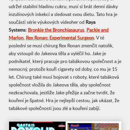
udržel stabilní hladinu cukru, musí si brát denní dávky
inzulínových inkekcí a sledovat svou dietu. Tato hra je
součástí série výukových videoher od
Raya
Systems
:
Bronkie the Bronchiasaurus
,
Packie and
Marlon
,
Rex Ronan: Experimental Surgeon
. V té
poslední se musí chirurg Rex Ronan zmenčit natolik,
aby vstoupil do Jakeova těla a vyléčil ho. Jake je
podnikatel, který pracuje pro tabákovou společnost a je
nemocný, protože kouří cigarety od doby, co mu je 15
let. Chirurg také musí bojovat s roboty, které tabáková
společnost vložila do Jakeova těla, aby společnost
nezkrachovala, jestliže Jake přežije a začne tvrdit, že
kouření je špatné. Hra je nejlepší cestou, jak ukázat, že
tabákové společnosti jsou zlé a kouření zabíjí.