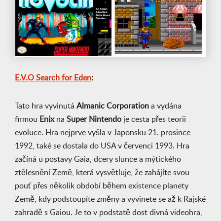
E.V.O Search for Eden
:
Tato hra vyvinutá
Almanic Corporation
a vydána
firmou
Enix
na
Super Nintendo
je cesta přes teorii
evoluce. Hra nejprve vyšla v Japonsku 21. prosince
1992, také se dostala do USA v červenci 1993. Hra
začíná u postavy Gaia, dcery slunce a mýtického
ztělesnění Země, která vysvětluje, že zahájíte svou
pouť přes několik období během existence planety
Země, kdy podstoupíte změny a vyvinete se až k Rajské
zahradě s Gaiou. Je to v podstatě dost divná videohra,