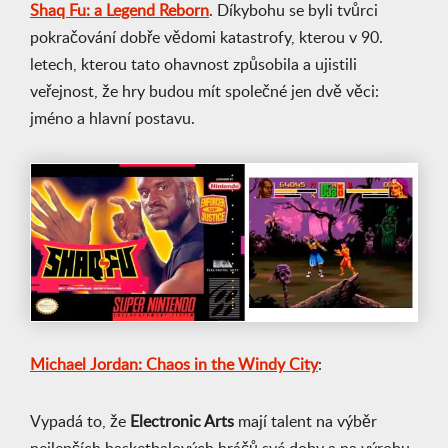
Shaq Fu: a Legend Reborn
. Díkybohu se byli tvůrci
pokračování dobře vědomi katastrofy, kterou v 90.
letech, kterou tato ohavnost způsobila a ujistili
veřejnost, že hry budou mít společné jen dvě věci:
jméno a hlavní postavu.
Michael Jordan: Chaos in the Windy City
:
Vypadá to, že
Electronic Arts
mají talent na výběr