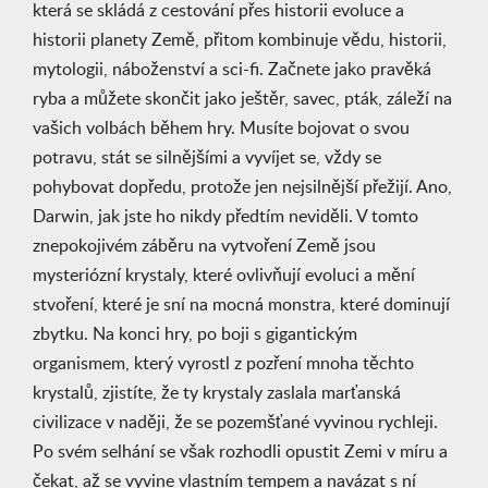
která se skládá z cestování přes historii evoluce a
historii planety Země, přitom kombinuje vědu, historii,
mytologii, náboženství a sci-fi. Začnete jako pravěká
ryba a můžete skončit jako ještěr, savec, pták, záleží na
vašich volbách během hry. Musíte bojovat o svou
potravu, stát se silnějšími a vyvíjet se, vždy se
pohybovat dopředu, protože jen nejsilnější přežijí. Ano,
Darwin, jak jste ho nikdy předtím neviděli. V tomto
znepokojivém záběru na vytvoření Země jsou
mysteriózní krystaly, které ovlivňují evoluci a mění
stvoření, které je sní na mocná monstra, které dominují
zbytku. Na konci hry, po boji s gigantickým
organismem, který vyrostl z pozření mnoha těchto
krystalů, zjistíte, že ty krystaly zaslala marťanská
civilizace v naději, že se pozemšťané vyvinou rychleji.
Po svém selhání se však rozhodli opustit Zemi v míru a
čekat, až se vyvine vlastním tempem a navázat s ní