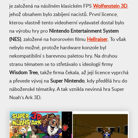
je založená na násilném klasickém FPS
Wolfenstein 3D
,
jehož obsahem bylo zabíjení nacistů. První licence,
kterou vlastně tento videoherní vydavatel dostal bylo
na výrobu hry pro
Nintendo Entertainment System
(NES)
, založené na hororovém filmu
Hellraiser
. To však
nebylo možné, protože hardware konzole byl
nekompatibilní s barevnou paletou hry. Na druhou
stranu tématem se to střetávalo s ideologií firmy
Wisdom Tree,
takže firma čekala, až její licence vyprchá
a převede vývoj na
Super Nintendo
, kdy předělá hru do
náboženské tématiky. A tak vznikla nevinná hra Super
Noah’s Ark 3D.