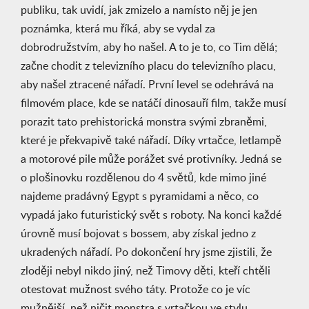
publiku, tak uvidí, jak zmizelo a namísto něj je jen
poznámka, která mu říká, aby se vydal za
dobrodružstvím, aby ho našel. A to je to, co Tim dělá;
začne chodit z televizního placu do televizního placu,
aby našel ztracené nářadí. První level se odehrává na
filmovém place, kde se natáčí dinosauří film, takže musí
porazit tato prehistorická monstra svými zbraněmi,
které je překvapivě také nářadí. Díky vrtačce, letlampě
a motorové pile může porážet své protivníky. Jedná se
o plošinovku rozdělenou do 4 světů, kde mimo jiné
najdeme pradávný Egypt s pyramidami a něco, co
vypadá jako futuristický svět s roboty. Na konci každé
úrovně musí bojovat s bossem, aby získal jedno z
ukradených nářadí. Po dokončení hry jsme zjistili, že
zloději nebyl nikdo jiný, než Timovy děti, kteří chtěli
otestovat mužnost svého táty. Protože co je víc
mužnější, než ničit monstra s vrtačkou ve stylu