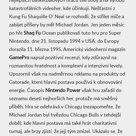
nejlepších basketbalových hráčů své doby a na výrobu
katastrofálních videoher, kde účinkují. Nešťastní z
Kung Fu Shaquille O’ Neal se rozhodli, že střílet míče a
zabíjet příšery by měl Michael Jordan. Jen jeden měsíc
po hře
Shaq Fu
Ocean publikovali tuto hru pro Super
Nintendo, dne 21. listopadu 1994 v USA, do Evropy
dorazila 11. března 1995. Americký videoherní magazín
GamePro
napsal pozitivní recenzi, kdy zdůraznil na
rozmanitou hratelnost a komplexní a intenzivní levely.
Upozornil však na nadměrnou reklamu na produkty od
Gatorade, které hlavní postava používá k obnovování
energie. Časopis
Nintendo Power
však hru zařadil do
seznamu deseti nejhorších her, protože má směšný
příběh. Hra se odehrává v Chicagu (nezapomeňte, že
Michael Jordan byl hvězdou Chicago Bulls v tehdejší
době), kde hlavní postava má také hrát charitativní
turnaj, ale brzy zjistí, že její tým zmizel. Ukázalo se, že