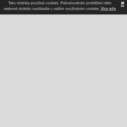
×
Tato stránka používá cookies. Pokračováním prohlížení této
webové stránky souhlasíte s naším využíváním cookies.
Více info
Sledujte nás a získávejte informace o nejnovějších
funkcích Spritted!
Facebook
Twitter
Pinterest
YouTube
Tiktok
Instagram
Categories
Akce
Klasický
Dobrodružství