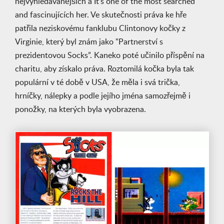
nejvyhledávanějších a It’s one of the most searched
and fascinujících her. Ve skutečnosti práva ke hře
patřila neziskovému fanklubu Clintonovy kočky z
Virginie, který byl znám jako "Partnerství s
prezidentovou Socks”. Kaneko poté učinilo příspění na
charitu, aby získalo práva. Roztomilá kočka byla tak
populární v té době v USA, že měla i svá trička,
hrníčky, nálepky a podle jejího jména samozřejmě i
ponožky, na kterých byla vyobrazena.