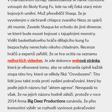
vstoupit do školy Kung Fu, kde na něj čeká starý mistr
bojových umění. Muž přesvědčil Shaqa, že je
vyvoleným v záchraně chlapce zvaného Nezu ze spárů
zlé mumie. Zavede Shaqua ke vchodu do jiné dimenze,
ve které bude muset bojovat s tajuplnými monstry.
Vidět basketbalového hráče dělajícího kung fu
bezpochyby nenechalo nikoho chladným. Recenze
hráčů a expertů zařídili, že se hra ocitla na seznamu
nejhorších videoher.
Je zde dokonce
web
ová stránka
,
která je věnovaná tomu, aby se odstranila úplně každá
stopa této hry, které se někdy říká "Osvobození". Tito
lidé jsou také zcela proti vydání pokračování, který by
podle jejich názoru byl "aktem agrese". Nevypadá to
však, že na jejich názoru hodně záleží, protože v roce
2014 firma
Big Deez Productions
oznámila, že přes
komunitní výběr se rozhodli vyvinout pokračování