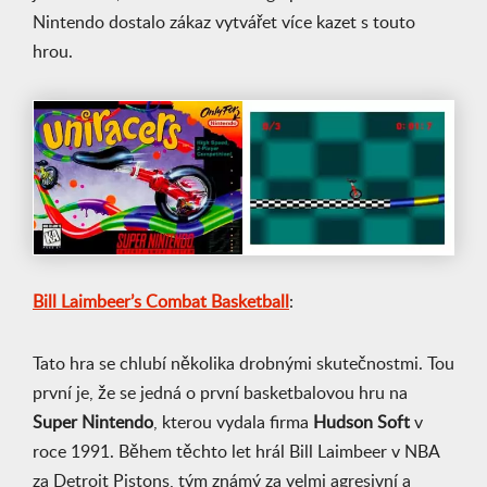
Nintendo dostalo zákaz vytvářet více kazet s touto
hrou.
Bill Laimbeer’s Combat Basketball
:
Tato hra se chlubí několika drobnými skutečnostmi. Tou
první je, že se jedná o první basketbalovou hru na
Super Nintendo
, kterou vydala firma
Hudson Soft
v
roce 1991. Během těchto let hrál Bill Laimbeer v NBA
za Detroit Pistons, tým známý za velmi agresivní a