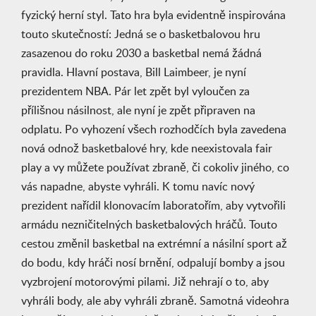
fyzický herní styl. Tato hra byla evidentně inspirována
touto skutečností: Jedná se o basketbalovou hru
zasazenou do roku 2030 a basketbal nemá žádná
pravidla. Hlavní postava, Bill Laimbeer, je nyní
prezidentem NBA. Pár let zpět byl vyloučen za
přílišnou násilnost, ale nyní je zpět připraven na
odplatu. Po vyhození všech rozhodčích byla zavedena
nová odnož basketbalové hry, kde neexistovala fair
play a vy můžete používat zbraně, či cokoliv jiného, co
vás napadne, abyste vyhráli. K tomu navíc nový
prezident nařídil klonovacím laboratořím, aby vytvořili
armádu nezničitelných basketbalových hráčů. Touto
cestou změnil basketbal na extrémní a násilní sport až
do bodu, kdy hráči nosí brnění, odpalují bomby a jsou
vyzbrojení motorovými pilami. Již nehrají o to, aby
vyhráli body, ale aby vyhráli zbraně. Samotná videohra