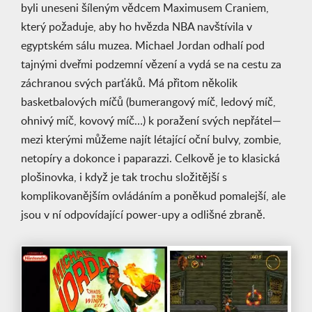
byli uneseni šíleným vědcem Maximusem Craniem,
který požaduje, aby ho hvězda NBA navštívila v
egyptském sálu muzea. Michael Jordan odhalí pod
tajnými dveřmi podzemní vězení a vydá se na cestu za
záchranou svých parťáků. Má přitom několik
basketbalových míčů (bumerangový míč, ledový míč,
ohnivý míč, kovový míč…) k poražení svých nepřátel—
mezi kterými můžeme najít létající oční bulvy, zombie,
netopíry a dokonce i paparazzi. Celkově je to klasická
plošinovka, i když je tak trochu složitější s
komplikovanějším ovládáním a poněkud pomalejší, ale
jsou v ní odpovídající power-upy a odlišné zbraně.