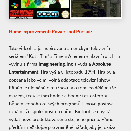
Home Improvement: Power Tool Pursuit
:
Tato videohra je inspirovaná americkým televizním
seriálem “Kutil Tim” s Timem Allenem v hlavní roli. Hru
vyvinula firma
Imagineering, Inc
a vydala
Absolute
Entertainment
. Hra vyšla v listopadu 1994. Hra byla
popsána jako velmi volná adaptace televizní show.
Příběh je nicméně o mužnosti a o tom, co dělá muže
mužem, tedy je tam hodně a hodně testosteronu.
Během jednoho ze svých programů Timova postava
oznámí, že společnost na nářadí Binford se chystá
vydat nové produktové série stejného jména. Přímo
předtím, než dojde pro zmíněné nářadí, aby jej ukázal