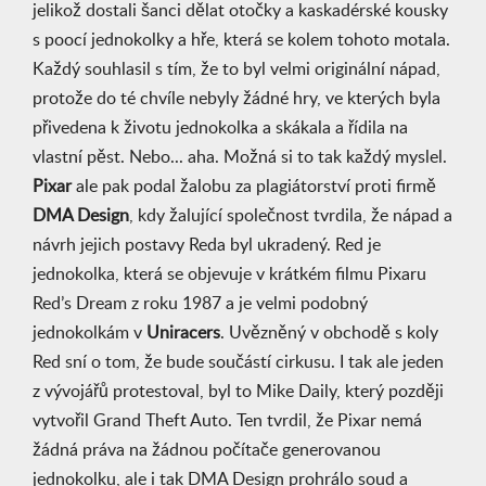
jelikož dostali šanci dělat otočky a kaskadérské kousky
s poocí jednokolky a hře, která se kolem tohoto motala.
Každý souhlasil s tím, že to byl velmi originální nápad,
protože do té chvíle nebyly žádné hry, ve kterých byla
přivedena k životu jednokolka a skákala a řídila na
vlastní pěst. Nebo... aha. Možná si to tak každý myslel.
Pixar
ale pak podal žalobu za plagiátorství proti firmě
DMA Design
, kdy žalující společnost tvrdila, že nápad a
návrh jejich postavy Reda byl ukradený. Red je
jednokolka, která se objevuje v krátkém filmu Pixaru
Red’s Dream z roku 1987 a je velmi podobný
jednokolkám v
Uniracers
. Uvězněný v obchodě s koly
Red sní o tom, že bude součástí cirkusu. I tak ale jeden
z vývojářů protestoval, byl to Mike Daily, který později
vytvořil Grand Theft Auto. Ten tvrdil, že Pixar nemá
žádná práva na žádnou počítače generovanou
jednokolku, ale i tak DMA Design prohrálo soud a