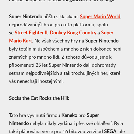
Super Nintendo
přišlo s klasikami
Super Mario World
,
nejprodávanější hrou pro tuto platformu, spolu
se
Street Fighter II
,
Donkey Kong Country
a
Super
Mario Kart
. Ne však všechny hry na
Super Nintendo
byly totálním úspěchem a mnoho z nich dokonce není
známých pro mnoho lidí. Z tohoto důvodu jsme k
připomenutí 25 let Super Nintendo dali dohromady
seznam nejpodivnějších a tak trochu jiných her, které
vás nenechají lhostejnými.
Socks the Cat Rocks the Hill:
Tato hra vyvinutá firmou
Kaneko
pro
Super
Nintendo
nebyla nikdy vydána i přes své ohlášení. Byla
také plánována verze pro 16 bitovou verzi od
SEGA
, ale