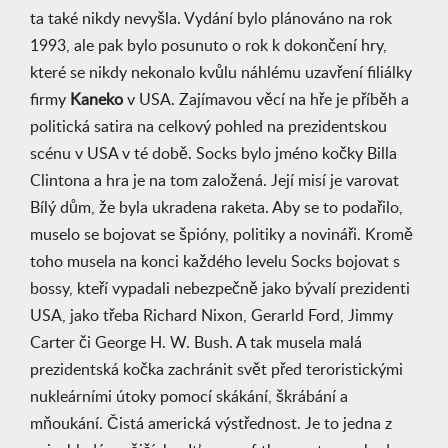
ta také nikdy nevyšla. Vydání bylo plánováno na rok
1993, ale pak bylo posunuto o rok k dokončení hry,
které se nikdy nekonalo kvůlu náhlému uzavření filiálky
firmy
Kaneko
v USA. Zajímavou věcí na hře je příběh a
politická satira na celkový pohled na prezidentskou
scénu v USA v té době. Socks bylo jméno kočky Billa
Clintona a hra je na tom založená. Její misí je varovat
Bílý dům, že byla ukradena raketa. Aby se to podařilo,
muselo se bojovat se špióny, politiky a novináři. Kromě
toho musela na konci každého levelu Socks bojovat s
bossy, kteří vypadali nebezpečně jako bývalí prezidenti
USA, jako třeba Richard Nixon, Gerarld Ford, Jimmy
Carter či George H. W. Bush. A tak musela malá
prezidentská kočka zachránit svět před teroristickými
nukleárními útoky pomocí skákání, škrábání a
mňoukání. Čistá americká výstřednost. Je to jedna z