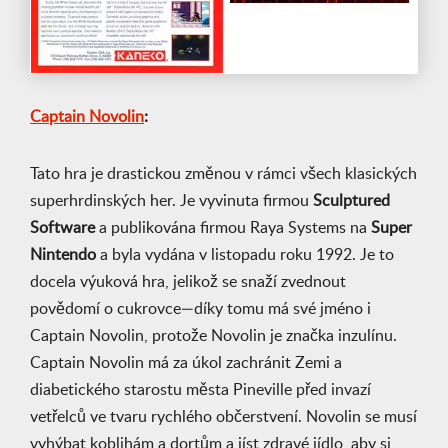
Captain Novolin
:
Tato hra je drastickou změnou v rámci všech klasických
superhrdinských her. Je vyvinuta firmou
Sculptured
Software
a publikována firmou Raya Systems na
Super
Nintendo
a byla vydána v listopadu roku 1992. Je to
docela výuková hra, jelikož se snaží zvednout
povědomí o cukrovce—díky tomu má své jméno i
Captain Novolin, protože Novolin je značka inzulínu.
Captain Novolin má za úkol zachránit Zemi a
diabetického starostu města Pineville před invazí
vetřelců ve tvaru rychlého občerstvení. Novolin se musí
vyhýbat koblihám a dortům a jíst zdravé jídlo, aby si