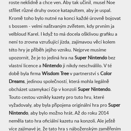
roste neklidně a chce ven. Aby tak učinil, musel Noe
střílet různé druhy ovoce katapultem, aby je uspal.
Kromě toho bylo nutné na konci každé úrovně bojovat
s bossem - velmi naštvaným zvířetem, kdy prvním ja
velbloud Karel. I když to má docela ošklivou grafiku a
není to zrovna vzrušující jízda, zajímavou věcí kolem
této hry je příběh jejího vzniku. Nejprve musíme
upozornit, že je to jediná hra na
Super Nintendo
bez
vlastní licence a
Nintendo
ji nikdy neschválilo. V té
době byla firma
Wisdom Tree
v partnerství s
Color
Dreams
, jedinou společností, která mohla legálně
obcházet uzamykací čip v konzoli
Super Nintendo
.
Touto cestou vznikly kazety pro tuto hru, které
vyžadovaly, aby byla připojena originální hra pro
Super
Nintendo
, aby bylo možno hrát. Až do roku 2014
neměla tato hra oficiální kazetu na konzoli. Ale ještě
více zajímavé je, že tato hra s náboženským zaměřením