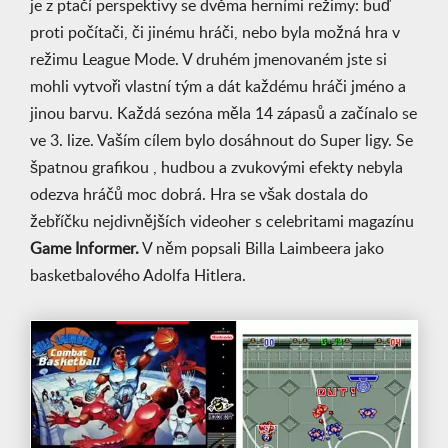
je z ptačí perspektivy se dvěma herními režimy: buď
proti počítači, či jinému hráči, nebo byla možná hra v
režimu League Mode. V druhém jmenovaném jste si
mohli vytvoři vlastní tým a dát každému hráči jméno a
jinou barvu. Každá sezóna měla 14 zápasů a začínalo se
ve 3. lize. Vaším cílem bylo dosáhnout do Super ligy. Se
špatnou grafikou , hudbou a zvukovými efekty nebyla
odezva hráčů moc dobrá. Hra se však dostala do
žebříčku nejdivnějších videoher s celebritami magazínu
Game Informer.
V něm popsali Billa Laimbeera jako
basketbalového Adolfa Hitlera.