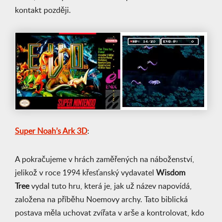
kontakt později.
Super Noah’s Ark 3D
:
A pokračujeme v hrách zaměřených na náboženství,
jelikož v roce 1994 křesťanský vydavatel
Wisdom
Tree
vydal tuto hru, která je, jak už název napovídá,
založena na příběhu Noemovy archy. Tato biblická
postava měla uchovat zvířata v arše a kontrolovat, kdo