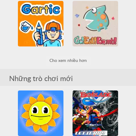
spaceblast.io
Capman.io
All
Chiến tranh
Chụp
All
Âm nhạc
Giải trí
Kỹ năng
Binh thương
Giải trí
MMO
Nhiều người chơi
MMO
Nhiều người chơi
Shoot em up
trò chơi IO
Pacman
trò chơi IO
Gartic
GO! EAT BOMB!
Cho xem nhiều hơn
All
Giáo dục
MMO
All
Binh thương
MMO
Nhiều người chơi
Nhiều người chơi
trò chơi IO
trò chơi IO
Những trò chơi mới