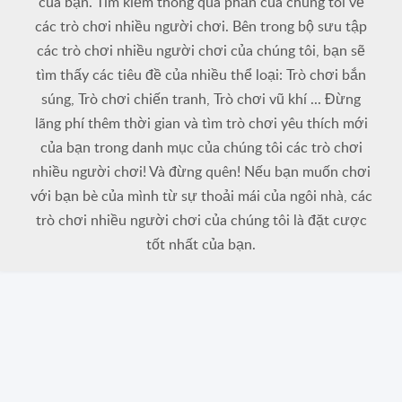
của bạn. Tìm kiếm thông qua phần của chúng tôi về
các trò chơi nhiều người chơi. Bên trong bộ sưu tập
các trò chơi nhiều người chơi của chúng tôi, bạn sẽ
tìm thấy các tiêu đề của nhiều thể loại: Trò chơi bắn
súng, Trò chơi chiến tranh, Trò chơi vũ khí ... Đừng
lãng phí thêm thời gian và tìm trò chơi yêu thích mới
của bạn trong danh mục của chúng tôi các trò chơi
nhiều người chơi! Và đừng quên! Nếu bạn muốn chơi
với bạn bè của mình từ sự thoải mái của ngôi nhà, các
trò chơi nhiều người chơi của chúng tôi là đặt cược
tốt nhất của bạn.