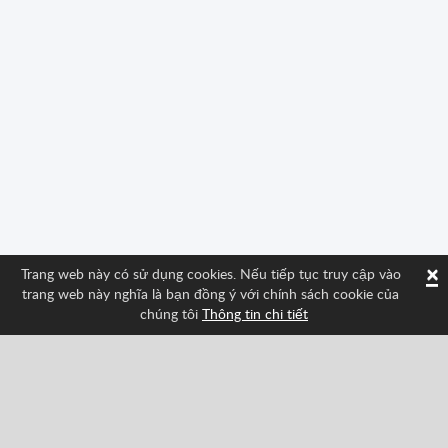
×
Trang web này có sử dụng cookies. Nếu tiếp tục truy cập vào
trang web này nghĩa là bạn đồng ý với chính sách cookie của
chúng tôi
Thông tin chi tiết
Theo dõi chúng tôi và tìm hiểu các tính năng mới
nhất về Spritted!
Facebook
Twitter