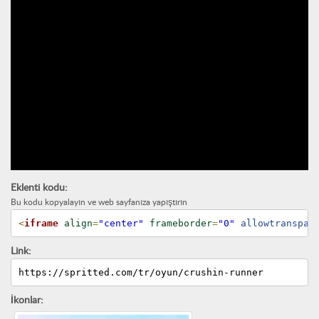
Eklenti kodu:
Bu kodu kopyalayın ve web sayfanıza yapıştırın
<
iframe
align
=
"center"
frameborder
=
"0"
 allowtranspar
Link:
https://spritted.com/tr/oyun/crushin-runner
İkonlar: