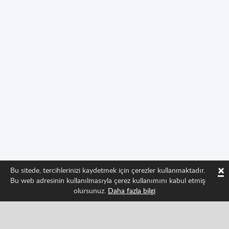
×
Bu sitede, tercihlerinizi kaydetmek için çerezler kullanmaktadır.
Bu web adresinin kullanılmasıyla çerez kullanımını kabul etmiş
olursunuz.
Daha fazla bilgi
Bizi takip edin ve Spritted'in en son gelişmelerinden