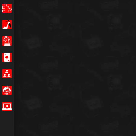
Bulmaca
Kız
Masa Oyunları
Casino
Multiplayer
Eğlenceli
IO Oyunları