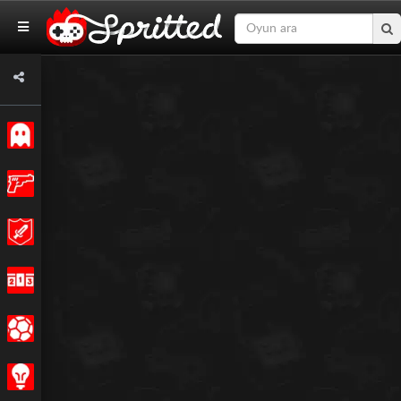
Klasik
Aksiyon
Macera
Yarış
Spor
Strateji