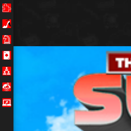
Bulmaca
Kız
Masa Oyunları
Casino
Multiplayer
Eğlenceli
IO Oyunları