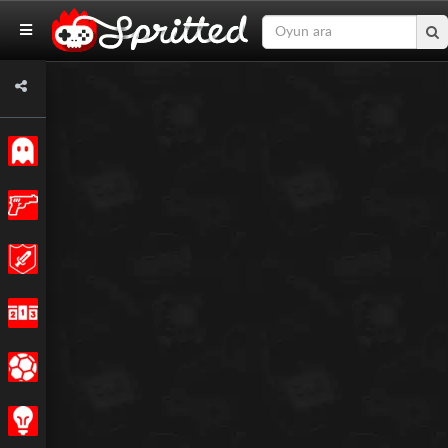
Klasik
Aksiyon
Macera
Yarış
Spor
Strateji