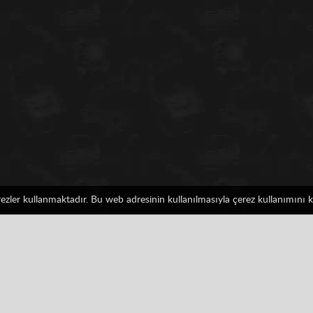
erezler kullanmaktadır. Bu web adresinin kullanılmasıyla çerez kullanımını