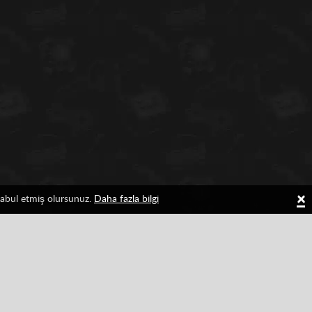
×
 kabul etmiş olursunuz.
Daha fazla bilgi