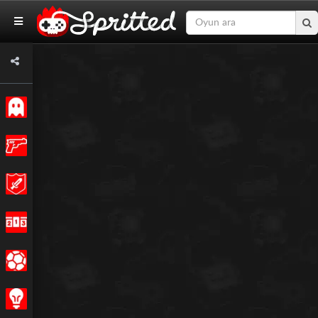
Klasik
Aksiyon
Macera
Yarış
Spor
Strateji