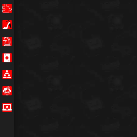
Bulmaca
Kız
Masa Oyunları
Casino
Multiplayer
Eğlenceli
IO Oyunları