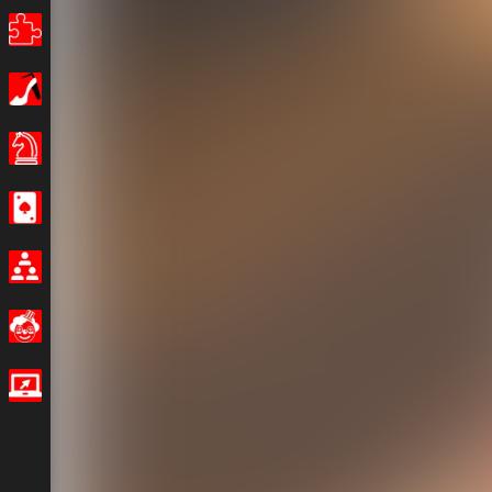
Bulmaca
Kız
Masa Oyunları
Casino
Multiplayer
Eğlenceli
IO Oyunları