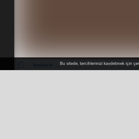
Bu sitede, tercihlerinizi kaydetmek için ç
Krunker
1 oy
3D
HTML5
IO games
Multi