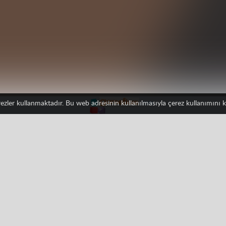
erezler kullanmaktadır. Bu web adresinin kullanılmasıyla çerez kullanımını
player
Nişancı
Sniper
Facebook
Google
Pinterest