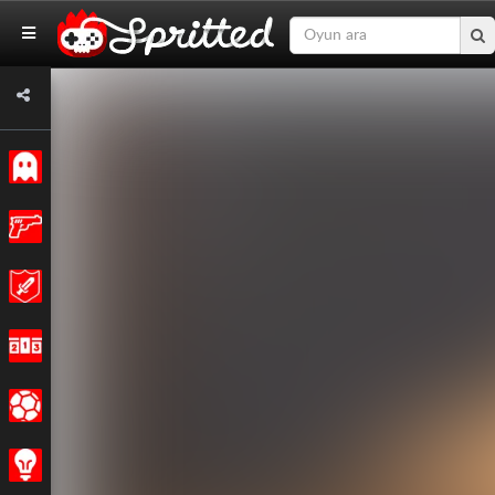
Klasik
Aksiyon
Macera
Yarış
Spor
Strateji