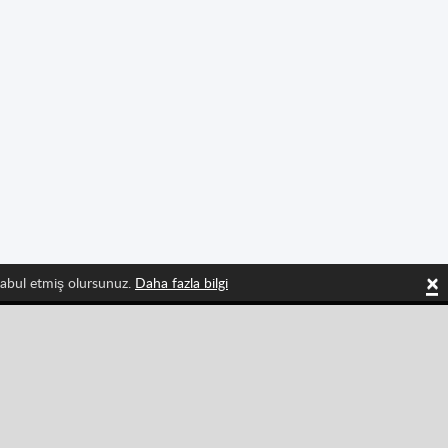
×
 kabul etmiş olursunuz.
Daha fazla bilgi
 olun
Tiktok
Instagram