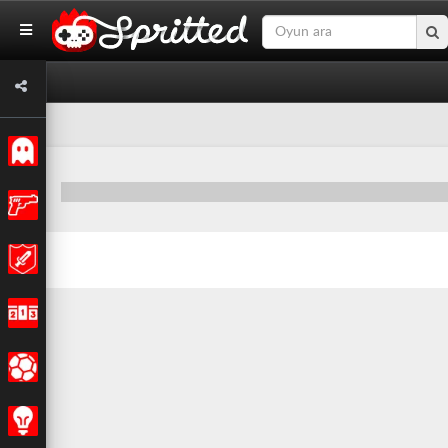
Klasik
Aksiyon
Macera
Yarış
Spor
Strateji