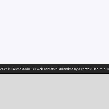
erezler kullanmaktadır. Bu web adresinin kullanılmasıyla çerez kullanımını
 takip edin ve Spritted'in en son gelişmelerinden haberdar
Pinterest
YouTube
Categories