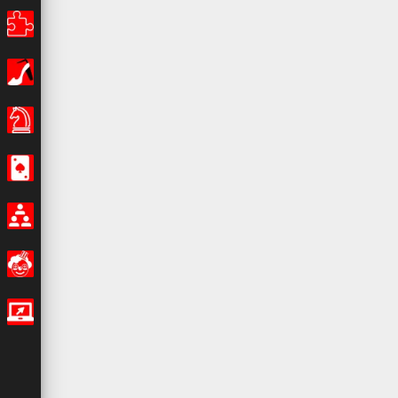
Bulmaca
Kız
Masa Oyunları
Casino
Multiplayer
Eğlenceli
IO Oyunları