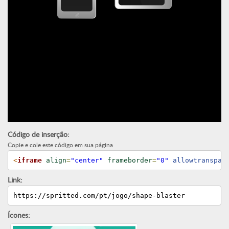
Código de inserção:
Copie e cole este código em sua página
<
iframe
align
=
"center"
frameborder
=
"0"
 allowtranspar
Link:
https://spritted.com/pt/jogo/shape-blaster
Ícones: