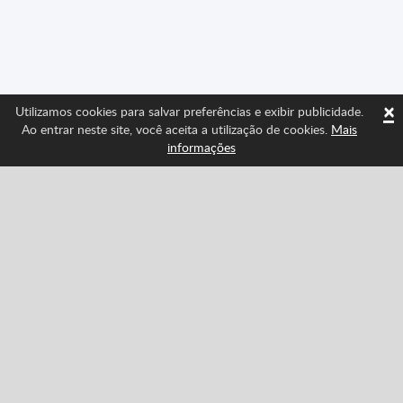
×
Utilizamos cookies para salvar preferências e exibir publicidade.
Ao entrar neste site, você aceita a utilização de cookies.
Mais
informações
Sigue-nos e fique por dentro das últimas novidades
de Spritted
Facebook
Twitter
Pinterest
YouTube
Tiktok
Instagram