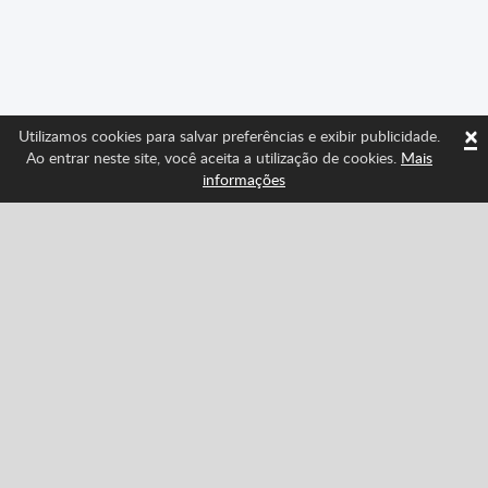
×
Utilizamos cookies para salvar preferências e exibir publicidade.
Ao entrar neste site, você aceita a utilização de cookies.
Mais
informações
Sigue-nos e fique por dentro das últimas novidades
de Spritted
Facebook
Twitter
Pinterest
YouTube
Tiktok
Instagram