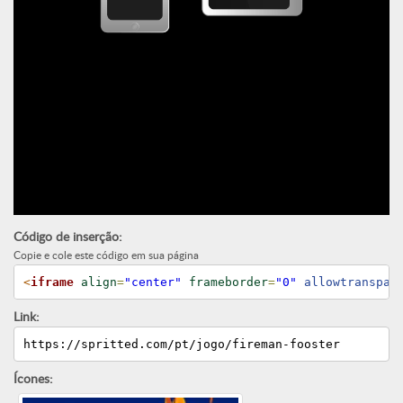
Código de inserção:
Copie e cole este código em sua página
<
iframe
align
=
"center"
frameborder
=
"0"
 allowtranspar
Link:
https://spritted.com/pt/jogo/fireman-fooster
Ícones: