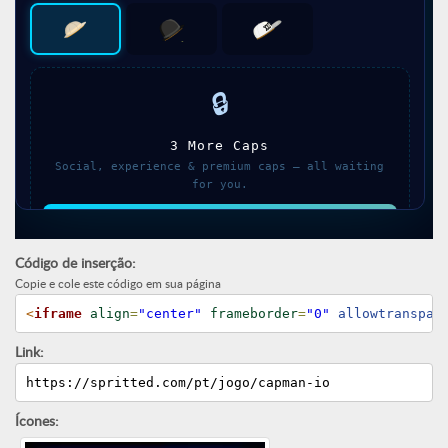
Código de inserção:
Copie e cole este código em sua página
<
iframe
align
=
"center"
frameborder
=
"0"
 allowtranspar
Link:
https://spritted.com/pt/jogo/capman-io
Ícones: