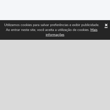
×
Utilizamos cookies para salvar preferências e exibir publicidade.
Ao entrar neste site, você aceita a utilização de cookies.
Mais
informações
Sigue-nos e fique por dentro das últimas novidades
de Spritted
Facebook
Twitter
Pinterest
YouTube
Tiktok
Instagram
Categories