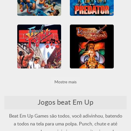
Streets of Rage 2
Alien vs Predator
All
Beat em up
Genesis
All
Arcade
Luta
Mega Drive
Arcade Classics
Beat em up
Sega
Final Fight
Knights of the Round
Mostre mais
All
Arcade
All
Arcade
Arcade Classics
Beat em up
Arcade Classics
Beat em up
Nintendo
SNES
Nintendo
SNES
Jogos beat Em Up
Beat Em Up Games são todos, você adivinhou, batendo
a todos na tela para uma polpa. Punch, chute e até