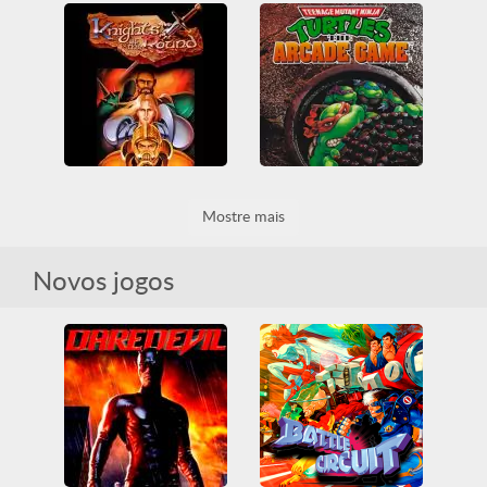
Streets of Rage 2
Alien vs Predator
All
Beat em up
Genesis
All
Arcade
Luta
Mega Drive
Arcade Classics
Beat em up
Sega
Knights of the Round
Teenage Mutant Ninja Turtles
Mostre mais
All
Arcade
All
Arcade
Arcade Classics
Beat em up
Arcade Classics
Beat em up
Nintendo
SNES
Nintendo
SNES
Novos jogos