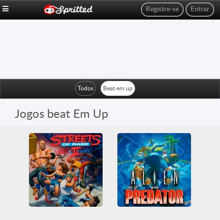
Registre-se
Entrar
Todos
Beat em up
Jogos beat Em Up