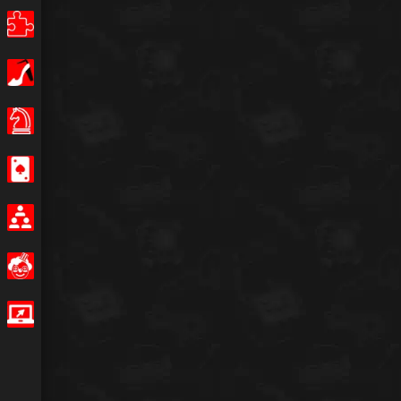
Puzzles
Meninas
Jogos de tabuleiro
Casino
Multiplayer
Divertidos
Jogos IO