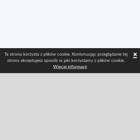
×
Ta strona korzysta z plików cookie. Kontynuując przeglądanie tej
strony akceptujesz sposób w jaki korzystamy z plików cookie.
Więcej informacji
Śledź nas i bądź na bieżąco ze wszystkimi
nowościami w Spritted
Facebook
Twitter
Pinterest
YouTube
Tiktok
Instagram