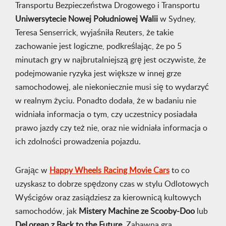
Transportu Bezpieczeństwa Drogowego i Transportu
Uniwersytecie Nowej Południowej Walii
w Sydney,
Teresa Senserrick, wyjaśniła Reuters, że takie
zachowanie jest logiczne, podkreślając, że po 5
minutach gry w najbrutalniejszą grę jest oczywiste, że
podejmowanie ryzyka jest większe w innej grze
samochodowej, ale niekoniecznie musi się to wydarzyć
w realnym życiu. Ponadto dodała, że w badaniu nie
widniała informacja o tym, czy uczestnicy posiadała
prawo jazdy czy też nie, oraz nie widniała informacja o
ich zdolności prowadzenia pojazdu.
Grając w
Happy Wheels Racing Movie Cars
to co
uzyskasz to dobrze spędzony czas w stylu Odlotowych
Wyścigów oraz zasiądziesz za kierownicą kultowych
samochodów, jak
Mistery Machine ze Scooby-Doo
lub
DeLorean z Back to the Future
. Zabawna gra