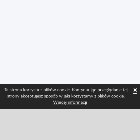
×
Ta strona korzysta z plików cookie. Kontynuując przeglądanie tej
strony akceptujesz sposób w jaki korzystamy z plików cookie.
Więcej informacji
Śledź nas i bądź na bieżąco ze wszystkimi
nowościami w Spritted
Facebook
Twitter