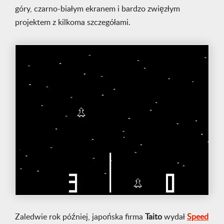
góry, czarno-białym ekranem i bardzo zwięzłym
projektem z kilkoma szczegółami.
Zaledwie rok później, japońska firma
Taito
wydał
Speed