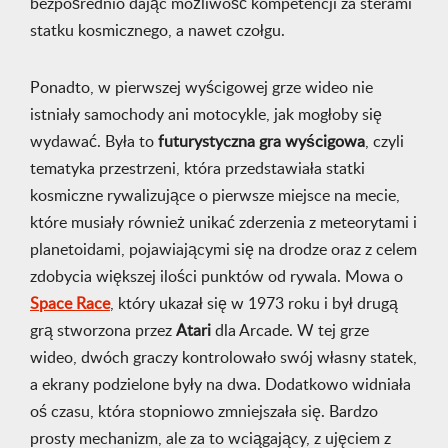
bezpośrednio dając możliwość kompetencji za sterami
statku kosmicznego, a nawet czołgu.
Ponadto, w pierwszej wyścigowej grze wideo nie
istniały samochody ani motocykle, jak mogłoby się
wydawać. Była to
futurystyczna gra wyścigowa
, czyli
tematyka przestrzeni, która przedstawiała statki
kosmiczne rywalizujące o pierwsze miejsce na mecie,
które musiały również unikać zderzenia z meteorytami i
planetoidami, pojawiającymi się na drodze oraz z celem
zdobycia większej ilości punktów od rywala. Mowa o
Space Race
, który ukazał się w 1973 roku i był drugą
grą stworzona przez
Atari
dla Arcade. W tej grze
wideo, dwóch graczy kontrolowało swój własny statek,
a ekrany podzielone były na dwa. Dodatkowo widniała
oś czasu, która stopniowo zmniejszała się. Bardzo
prosty mechanizm, ale za to wciągający, z ujęciem z