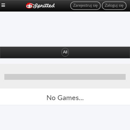
Zarejestruj się
Zaloguj się
All
No Games...