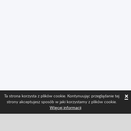
×
Ta strona korzysta z plików cookie. Kontynuując przeglądanie tej
strony akceptujesz sposób w jaki korzystamy z plików cookie.
Więcej informacji
Śledź nas i bądź na bieżąco ze wszystkimi