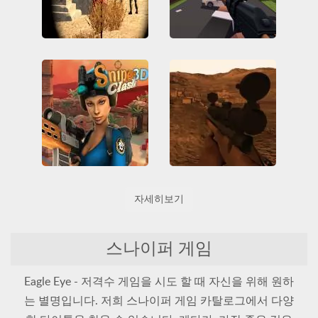
Krunker
Stealth Sniper 2
3D
HTML5
IO 게임
3D
All
HTML5
멀티 플레이어
저격병
WebGL
저격병
촬영
촬영
Sniper Clash 3D
Sniper 3D
자세히보기
3D
All
Friv
3D
All
HTML5
Friv Games
HTML5
WebGL
저격병
촬영
Juegos Friv
피의
Unblocked Games 66
스나이퍼 게임
멀티 플레이어
블록킹 케임
저격병
촬영
Eagle Eye - 저격수 게임을 시도 할 때 자신을 위해 원하
는 별명입니다. 저희 스나이퍼 게임 카탈로그에서 다양