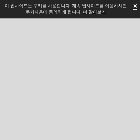
×
이 웹사이트는 쿠키를 사용합니다. 계속 웹사이트를 이용하시면
쿠키사용에 동의하게 됩니다.
더 알아보기
우리를 팔로우 하고 Spritted의 새로운 소식을 확인하
세요!
Facebook
Twitter
Pinterest
YouTube
Tiktok
Instagram
Categories
동작
모험
권위 있는
경마
스포츠의