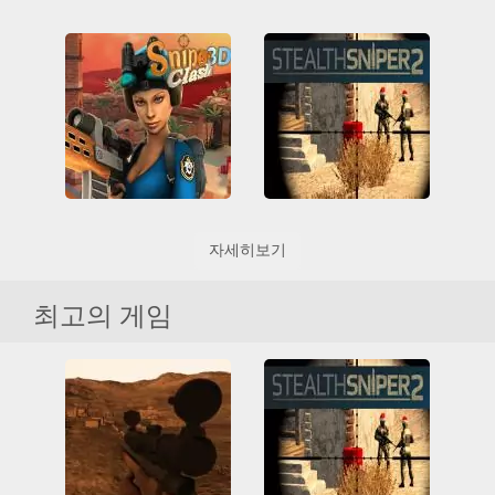
Krunker
Dino Hunting
3D
HTML5
IO 게임
3D
All
HTML5
멀티 플레이어
저격병
WebGL
공룡
수렵
촬영
저격병
촬영
Sniper Clash 3D
자세히보기
Stealth Sniper 2
3D
All
Friv
Friv Games
HTML5
3D
All
HTML5
Juegos Friv
WebGL
저격병
촬영
최고의 게임
Unblocked Games 66
멀티 플레이어
블록킹 케임
저격병
촬영