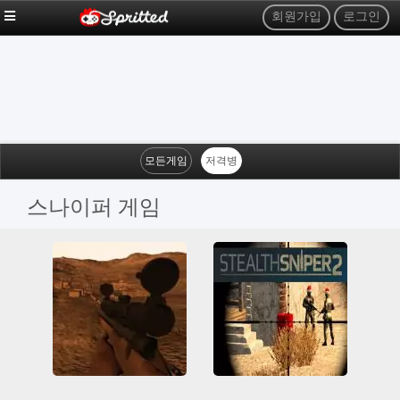
회원가입
로그인
모든게임
저격병
스나이퍼 게임