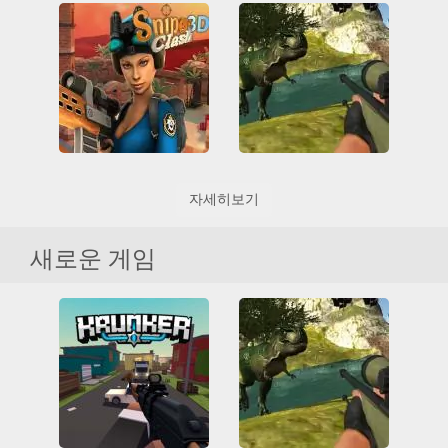
Sniper 3D
Stealth Sniper 2
3D
All
HTML5
WebGL
저격병
촬영
3D
All
HTML5
피의
WebGL
저격병
촬영
Sniper Clash 3D
Dino Hunting
자세히보기
3D
All
Friv
3D
All
HTML5
Friv Games
HTML5
WebGL
공룡
수렵
Juegos Friv
저격병
촬영
새로운 게임
Unblocked Games 66
멀티 플레이어
블록킹 케임
저격병
촬영