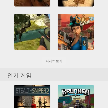
Sniper 3D
Stealth Sniper 2
3D
All
HTML5
WebGL
저격병
촬영
3D
All
HTML5
피의
WebGL
저격병
촬영
Sniper Clash 3D
Dino Hunting
자세히보기
3D
All
Friv
3D
All
HTML5
Friv Games
HTML5
WebGL
공룡
수렵
Juegos Friv
저격병
촬영
인기 게임
Unblocked Games 66
멀티 플레이어
블록킹 케임
저격병
촬영