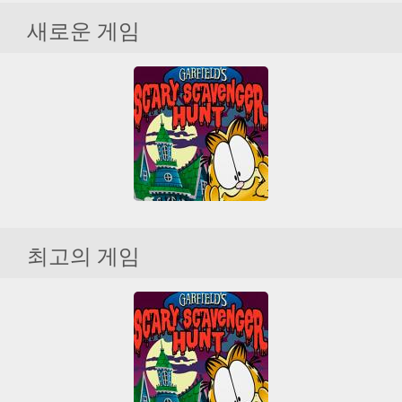
Garfield's Scary Scavenger Hunt
새로운 게임
Friv
Friv Games
HTML5
숨겨진 개체
이상한
평상복
포인트와 클릭
포착
Garfield's Scary Scavenger Hunt
최고의 게임
Friv
Friv Games
HTML5
숨겨진 개체
이상한
평상복
포인트와 클릭
포착