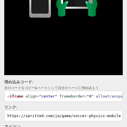
埋め込みコード:
次のコードをコピー&ペーストして自分のページに埋め込もう
<
iframe
align
=
"center"
frameborder
=
"0"
 allowtranspar
リンク:
https://spritted.com/ja/game/soccer-physics-mobile