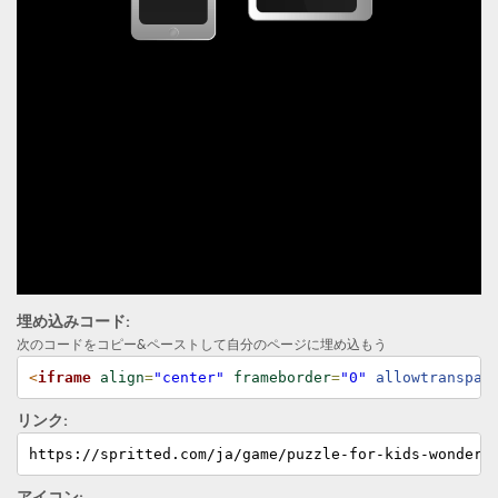
埋め込みコード:
次のコードをコピー&ペーストして自分のページに埋め込もう
<
iframe
align
=
"center"
frameborder
=
"0"
 allowtranspar
リンク:
https://spritted.com/ja/game/puzzle-for-kids-wonders