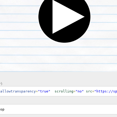
う
 allowtransparency
=
"true"
scrolling
=
"no"
src
=
"https://s
rop