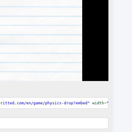
pritted.com/en/game/physics-drop?embed"
width
=
"960px"
he