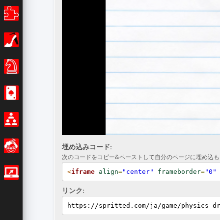
パズル
女の子
ボードゲーム
カジノ
マルチプレイ
おもしろいです
埋め込みコード:
次のコードをコピー&ペーストして自分のページに埋め込も
<
iframe
align
=
"center"
frameborder
=
"0"
IOゲーム
リンク:
https://spritted.com/ja/game/physics-d