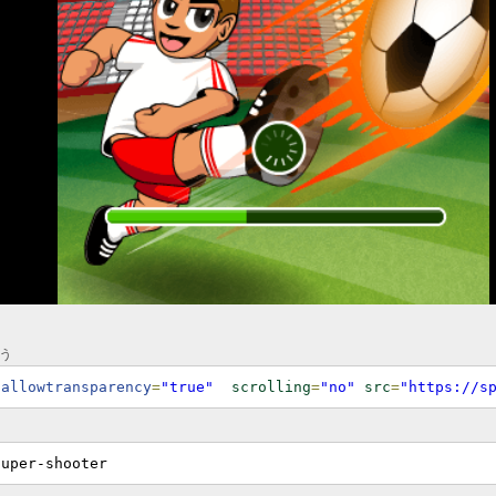
う
 allowtransparency
=
"true"
scrolling
=
"no"
src
=
"https://s
super-shooter