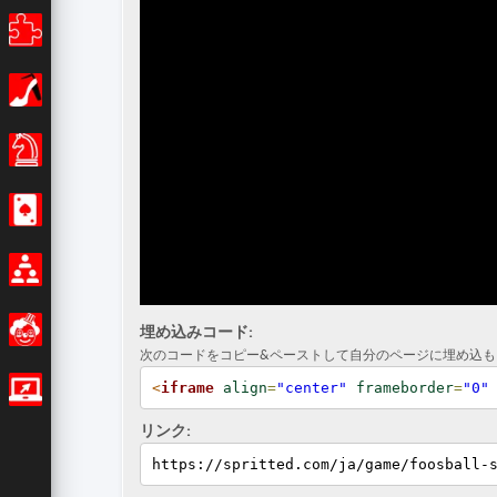
パズル
女の子
ボードゲーム
カジノ
マルチプレイ
おもしろいです
埋め込みコード:
次のコードをコピー&ペーストして自分のページに埋め込も
<
iframe
align
=
"center"
frameborder
=
"0"
IOゲーム
リンク:
https://spritted.com/ja/game/foosball-