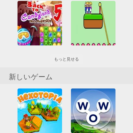
Jelly Crush
Sugar Heroes
All
Friv
Friv Games
All
Friv
Friv Games
HTML5
Juegos Friv
HTML5
Juegos Friv
接続
接続
もっと見せる
Rope Help
Back to Candyland 5: Choco Mountain
All
HTML5
バッター
All
HTML5
接続
接続
障害
新しいゲーム