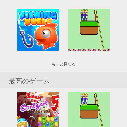
Hexotopia
Words of Wonders
3D
Friv
Friv Games
HTML5
アーケード
HTML5
おもしろいです
カジュアル
接続
教育の
カジュアル
シミュレーション
建物
接続
もっと見せる
Fishing Duels
Rope Help
HTML5
マルチプレイ
All
HTML5
バッター
接続
接続
障害
最高のゲーム