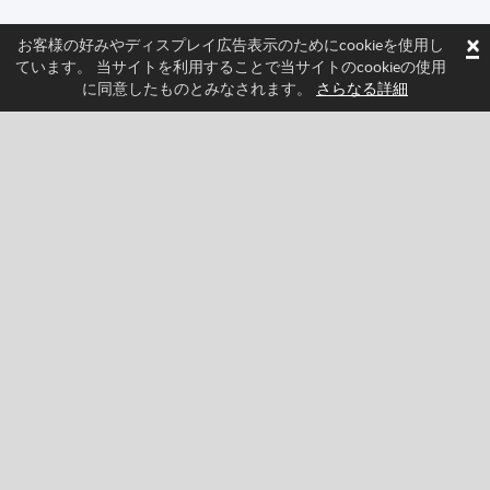
×
お客様の好みやディスプレイ広告表示のためにcookieを使用し
ています。 当サイトを利用することで当サイトのcookieの使用
に同意したものとみなされます。
さらなる詳細
フォローしてSprittedの最新ニュースを確認しよう
Facebook
Twitter
Pinterest
YouTube
Tiktok
Instagram
Categories
冒険
クラシック
アクション