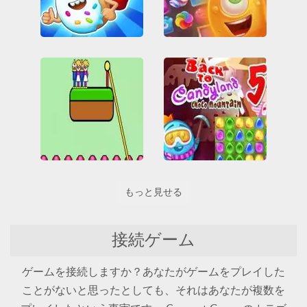
Sugar Heroes
Jelly Crush
All
Friv
Friv Games
All
Friv
Friv Games
HTML5
Juegos Friv
HTML5
Juegos Friv
接続
接続
もっと見せる
Rope Help
Back to Candyland 5: Choco Mountain
All
HTML5
バッター
接続
障害
All
HTML5
接続
接続ゲーム
ゲームを接続しますか？あなたがゲームをプレイした
ことがないと思ったとしても、それはあなたが複数を