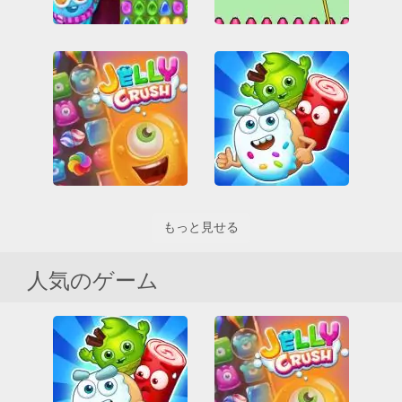
Rope Help
Back to Candyland 5: Choco Mountain
All
HTML5
バッター
All
HTML5
接続
接続
障害
Jelly Crush
Sugar Heroes
もっと見せる
All
Friv
Friv Games
All
Friv
Friv Games
HTML5
Juegos Friv
HTML5
Juegos Friv
接続
接続
人気のゲーム