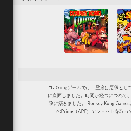
ド
ドンキーコング
ニンテンドー
プラット
フ
マ
Supe
Donkey Kong Country
Al
All
SNES
ド
ドンキーコング
ニンテンドー
プラット
フ
マ
ロバkongゲームでは、霊廟は悪役と
に直面しました。時間が経つにつれて、ロバ
険に築きました。 Bonkey Kong
のPrime（APE）でショットを