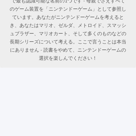
で最も認識可能な名前の1つです - 母親でさえすべて
のゲーム装置を「ニンテンドーゲーム」として参照し
ています。あなたがニンテンドーゲームを考えると
き、あなたはマリオ、ゼルダ、メトロイド、スマッシ
ュブラザー、マリオカート、そして多くのものなどの
長期シリーズについて考える。ここで言うことは本当
にありません - 読書をやめて、ニンテンドーゲームの
選択を楽しんでください！