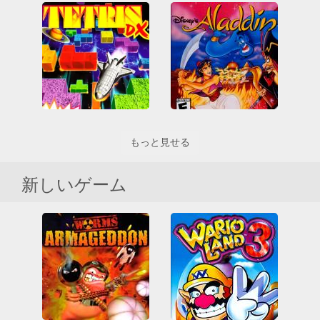
Pokemon - Crystal Version
Pokémon Yellow Version
All
RPG
All
RPG
ゲームボーイ
ゲームボーイカラー
ゲームボーイカラー
ニンテンドー
ニンテンドー
ポケットモンスター
ポケットモンスター
Tetris DX
Aladdin
もっと見せる
All
おもしろいです
アーケード
アーケードクラシックス
ゲームボーイカラー
ゲームボーイ
ニンテンドー
プラット
新しいゲーム
ゲームボーイカラー
テトリス
ニンテンドー
論理