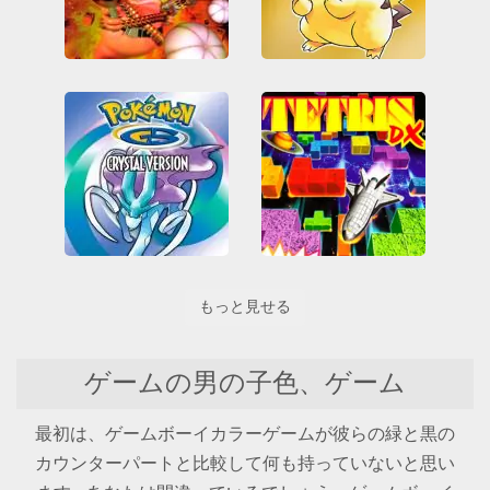
Pokémon Yellow Version
Worms Armageddon
All
RPG
ゲームボーイ
ゲームボーイカラー
ゲームボーイ
ニンテンドー
ゲームボーイカラー
論理
ポケットモンスター
Pokemon - Crystal Version
Tetris DX
もっと見せる
All
RPG
All
ゲームボーイカラー
アーケードクラシックス
ニンテンドー
ゲームボーイ
ポケットモンスター
ゲームボーイカラー
ゲームの男の子色、ゲーム
テトリス
ニンテンドー
論理
最初は、ゲームボーイカラーゲームが彼らの緑と黒の
カウンターパートと比較して何も持っていないと思い