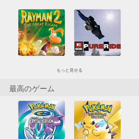
Worms Armageddon
Wario Land 3
ゲームボーイ
ゲームボーイ
ゲームボーイカラー
論理
ゲームボーイカラー
Rayman 2 - The Great Escape
もっと見せる
MTV Sports - Pure Ride
ゲームボーイ
ゲームボーイカラー
ゲームボーイ
プラット
ゲームボーイカラー
最高のゲーム