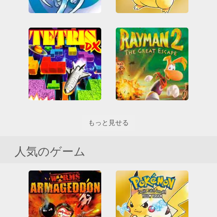
Pokemon - Crystal Version
Pokémon Yellow Version
All
RPG
All
RPG
ゲームボーイ
ゲームボーイカラー
ゲームボーイカラー
ニンテンドー
ニンテンドー
ポケットモンスター
ポケットモンスター
Tetris DX
Rayman 2 - The Great Escape
もっと見せる
All
ゲームボーイ
アーケードクラシックス
ゲームボーイカラー
ゲームボーイ
プラット
人気のゲーム
ゲームボーイカラー
テトリス
ニンテンドー
論理