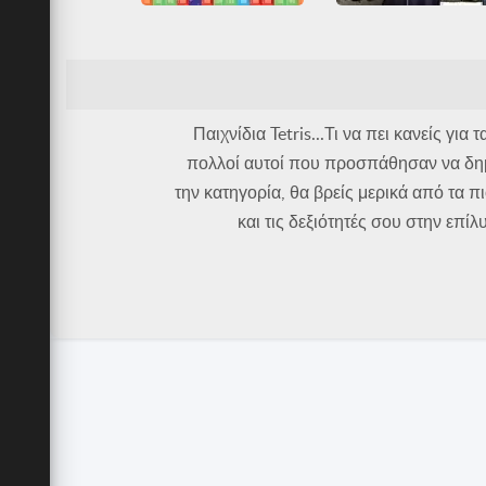
Tetris DS
9
Arcade Classics
Nintendo
Friv
Friv Games
Nintendo DS
Tetris
Juegos Friv
Tetris
Όλα
Κτίριο
Όλα
Παιχνίδια Tetris...Τι να πει κανείς γ
πολλοί αυτοί που προσπάθησαν να δημι
την κατηγορία, θα βρείς μερικά από τα π
και τις δεξιότητές σου στην επ