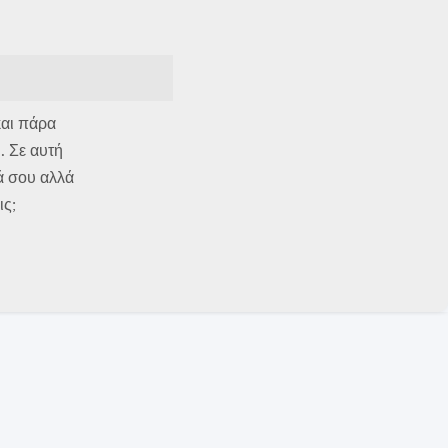
και πάρα
. Σε αυτή
κά σου αλλά
ις;