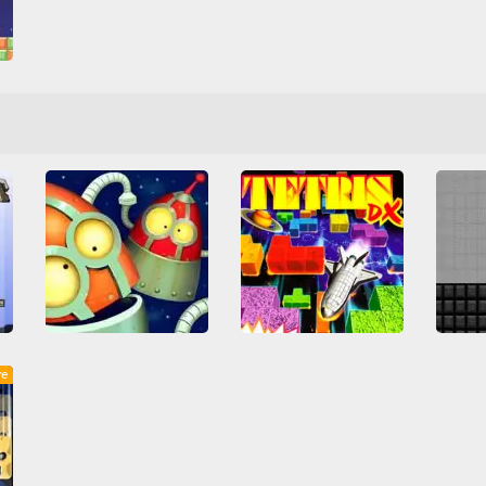
o
Tetris DX
ve
9 Bricks: Legend of Garry
RoboSockets
Arcade Classics
Game Boy
Friv
Game Boy Color
Tetris
Αστεία
Όλα
Juego
Nintendo
Tetris
Λογική
Σύνδεση
Ασ
Όλα