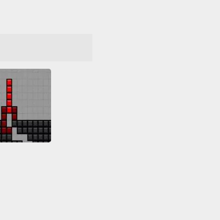
TetriSnake
Friv Games
s Friv
Tetris
τεία
Όλα