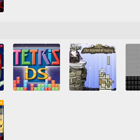
s
66
ve
Tetris DS
99 Bricks: Legend of Garry
Arcade Classics
Nintendo
Friv
Friv Games
Friv
Nintendo DS
Tetris
Juegos Friv
Tetris
Juego
Όλα
Κτίριο
Όλα
Ασ