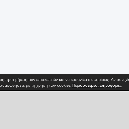
τις προτιμήσεις των επισκεπτών και να εμφανίζει διαφημίσεις. Αν συνεχ
συμφωνήσετε με τη χρήση των cookies.
Περισσότερες πληροφορίες
 είσαι πάντα ενημερωμένος/η για τα πιο καινούρια χαρακτ
Pinterest
YouTube
Categories