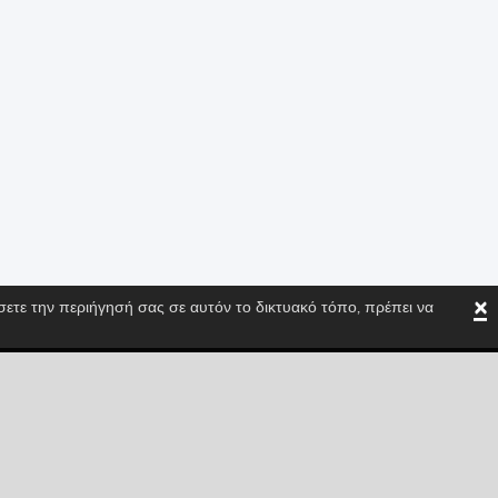
×
ίσετε την περιήγησή σας σε αυτόν το δικτυακό τόπο, πρέπει να
ηριστικά του Spritted!
Tiktok
Instagram