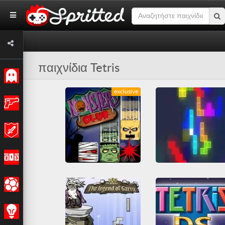
παιχνίδια Tetris
Κλασσικό
exclusive
Δράση
Περιπέτεια
Αγώνας
Monsters Club
Tetrads io
Σπορ
Casual
Friv
Friv Games
Friv
Friv Games
HTM
Juegos Friv
IO games
Juegos Friv
paixnidia-eleytheris-prosvasis
Multiplayer
Tetris
Στρατηγική
Tetris
Unblocked Games 66
Αστεία
Όλα
Αστεία
Όλα