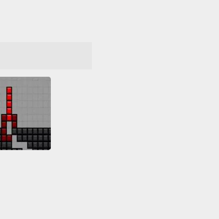
TetriSnake
Friv Games
s Friv
Tetris
τεία
Όλα