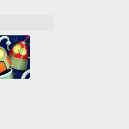
oboSockets
Αστεία
Όλα
Σύνδεση