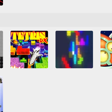
s
66
Tetris DX
Tetrads io
R
Arcade Classics
Game Boy
Friv
Friv Games
HTML5
Game Boy Color
IO games
Juegos Friv
Tetris
Nintendo
Tetris
Λογική
Multiplayer
Tetris
Όλα
Αστεία
Όλα