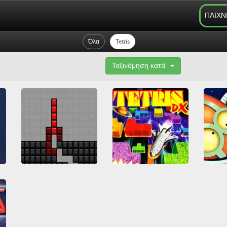
ΠΑΙΧΝ
Όλα
Tetris
Ταξινόμηση κατά
Tetris DX
TetriSnake
R
L5
Arcade Classics
Game Boy
Friv
Friv Games
Game Boy Color
Juegos Friv
Tetris
Tetris
Nintendo
Tetris
Λογική
Αστεία
Όλα
Όλα