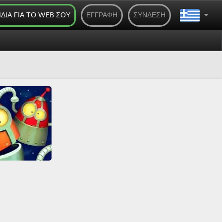
ΊΔΙΑ ΓΙΑ ΤO WEB ΣΟΥ
ΕΓΓΡΑΦΉ
ΣΎΝΔΕΣΗ
oboSockets
Αστεία
Όλα
Σύνδεση