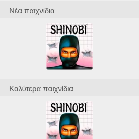
Shinobi
Νέα παιχνίδια
Master System
Ninja
Sega
Όλα
Πλατφόρμα
Shinobi
Καλύτερα παιχνίδια
Master System
Ninja
Sega
Όλα
Πλατφόρμα