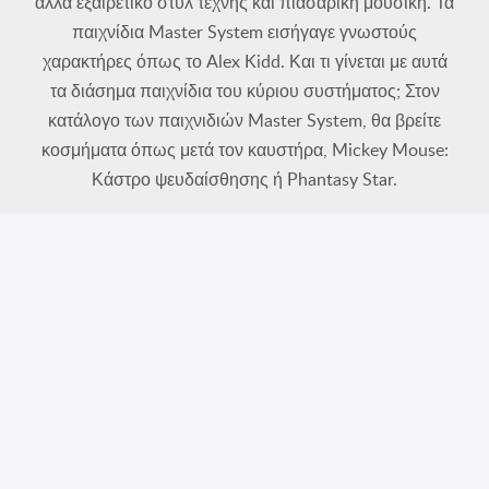
αλλά εξαιρετικό στυλ τέχνης και πιασάρικη μουσική. Τα
παιχνίδια Master System εισήγαγε γνωστούς
χαρακτήρες όπως το Alex Kidd. Και τι γίνεται με αυτά
τα διάσημα παιχνίδια του κύριου συστήματος; Στον
κατάλογο των παιχνιδιών Master System, θα βρείτε
κοσμήματα όπως μετά τον καυστήρα, Mickey Mouse:
Κάστρο ψευδαίσθησης ή Phantasy Star.