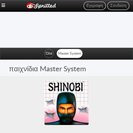
Εγγραφή
Σύνδεση
Όλα
Master System
παιχνίδια Master System