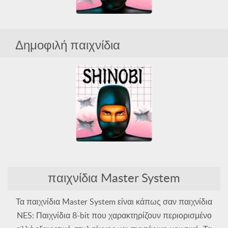
Shinobi
Δημοφιλή παιχνίδια
Master System
Ninja
Sega
Όλα
Πλατφόρμα
Shinobi
Master System
Ninja
παιχνίδια Master System
Sega
Όλα
Πλατφόρμα
Τα παιχνίδια Master System είναι κάπως σαν παιχνίδια
NES: Παιχνίδια 8-bit που χαρακτηρίζουν περιορισμένο