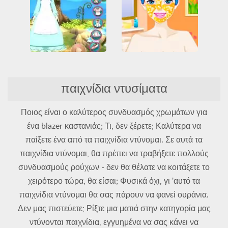
paixnidia-eleytheris-prosvasis
Όλα
Unblocked Games 66
Αστεία
Κοινωνικός
Ντύσιμο
Όλα
Barbie and Ellie Spring Dress Up
Cute Moe 3D 2
Κέντρα ομορφιάς
Μακιγιάζ
παιχνίδια ντυσίματα
3D
HTML5
WebGL
Μπάρμπι
Ντύσιμο
Ντύσιμο
Όλα
Παιδιά
Όλα
Ποιος είναι ο καλύτερος συνδυασμός χρωμάτων για
ένα blazer καστανιάς; Τι, δεν ξέρετε; Καλύτερα να
παίξετε ένα από τα παιχνίδια ντύνομαι. Σε αυτά τα
παιχνίδια ντύνομαι, θα πρέπει να τραβήξετε πολλούς
συνδυασμούς ρούχων - δεν θα θέλατε να κοιτάξετε το
χειρότερο τώρα, θα είσαι; Φυσικά όχι, γι 'αυτό τα
παιχνίδια ντύνομαι θα σας πάρουν να φανεί ουράνια.
Δεν μας πιστεύετε; Ρίξτε μια ματιά στην κατηγορία μας
ντύνονται παιχνίδια, εγγυημένα να σας κάνει να