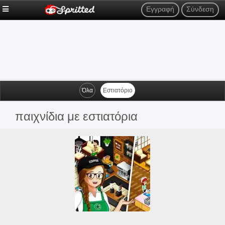
Εγγραφή
Σύνδεση
Όλα
Εστιατόριο
παιχνίδια με εστιατόρια