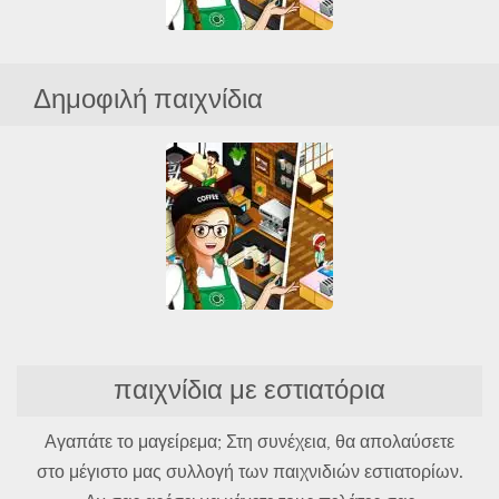
Café Panic
Δημοφιλή παιχνίδια
HTML5
Εστιατόριο
Μαγειρική
Όλα
Υπηρεσία
Café Panic
HTML5
Εστιατόριο
παιχνίδια με εστιατόρια
Μαγειρική
Όλα
Υπηρεσία
Αγαπάτε το μαγείρεμα; Στη συνέχεια, θα απολαύσετε
στο μέγιστο μας συλλογή των παιχνιδιών εστιατορίων.