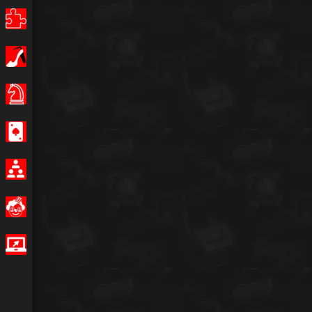
Puzzle
Κορίτσια
Επιτραπέζια παιχνίδια
Καζίνο
Multiplayer
Αστείο
IO Games