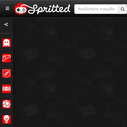
Κλασσικό
Δράση
Περιπέτεια
Αγώνας
Σπορ
Στρατηγική