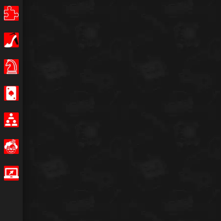
Puzzle
Κορίτσια
Επιτραπέζια παιχνίδια
Καζίνο
Multiplayer
Αστείο
IO Games