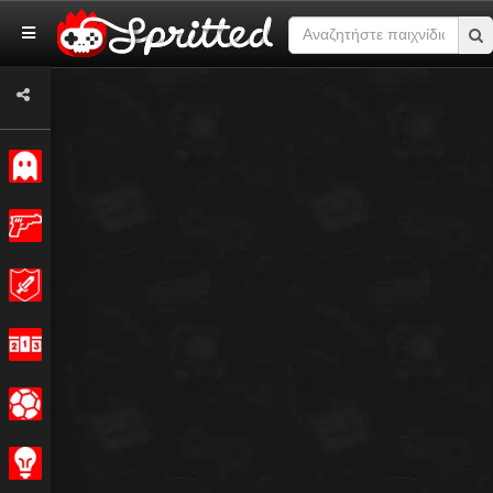
Κλασσικό
Δράση
Περιπέτεια
Αγώνας
Σπορ
Στρατηγική