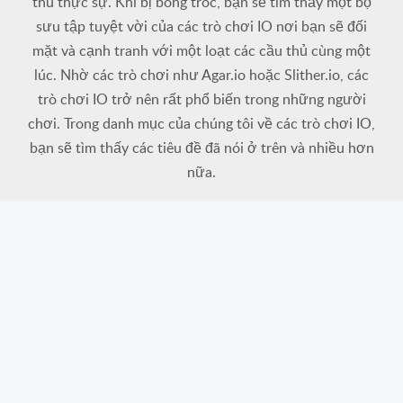
thủ thực sự. Khi bị bong tróc, bạn sẽ tìm thấy một bộ
sưu tập tuyệt vời của các trò chơi IO nơi bạn sẽ đối
mặt và cạnh tranh với một loạt các cầu thủ cùng một
lúc. Nhờ các trò chơi như Agar.io hoặc Slither.io, các
trò chơi IO trở nên rất phổ biến trong những người
chơi. Trong danh mục của chúng tôi về các trò chơi IO,
bạn sẽ tìm thấy các tiêu đề đã nói ở trên và nhiều hơn
nữa.